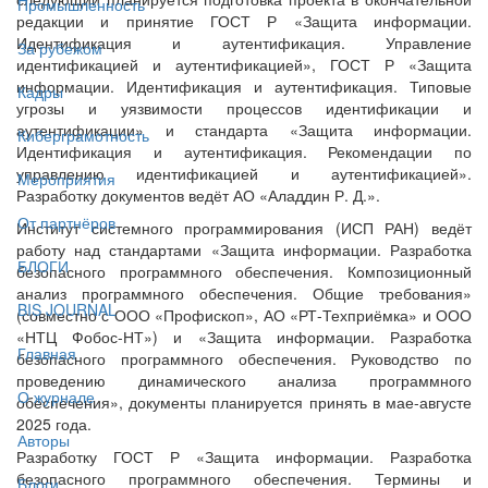
Промышленность
редакции и принятие ГОСТ Р «Защита информации.
Идентификация и аутентификация. Управление
За рубежом
идентификацией и аутентификацией», ГОСТ Р «Защита
информации. Идентификация и аутентификация. Типовые
Кадры
угрозы и уязвимости процессов идентификации и
аутентификации» и стандарта «Защита информации.
Киберграмотность
Идентификация и аутентификация. Рекомендации по
управлению идентификацией и аутентификацией».
Мероприятия
Разработку документов ведёт АО «Аладдин Р. Д.».
От партнёров
Институт системного программирования (ИСП РАН) ведёт
работу над стандартами «Защита информации. Разработка
БЛОГИ
безопасного программного обеспечения. Композиционный
анализ программного обеспечения. Общие требования»
BIS JOURNAL
(совместно с ООО «Профископ», АО «РТ-Техприёмка» и ООО
«НТЦ Фобос-НТ») и «Защита информации. Разработка
Главная
безопасного программного обеспечения. Руководство по
проведению динамического анализа программного
О журнале
обеспечения», документы планируется принять в мае-августе
2025 года.
Авторы
Разработку ГОСТ Р «Защита информации. Разработка
безопасного программного обеспечения. Термины и
Блоги