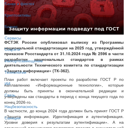
Банки и финтех
Криптоактивы
Бизнес
Сервисы
ФСТЭК России опубликовал выписку из Программы
национальной стандартизации на 2025 год, утверждённой
Соцсети
приказом Росстандарта от 31.10.2024 года № 2596 в части
разработки национальных стандартов в рамках
Импортозамещение
деятельности Технического комитета по стандартизации
«Защита информации» (ТК-362).
Технологии
План работ включает проекты по разработке ГОСТ Р по
ИИ
наплавлению «Информационные технологии», которые
должны быть приняты в окончательной редакции и
Связь
утверждены как стандарты в период с конца текущего года по
конец 2026-го.
Нацбезопасность
В частности, до конца 2024 года должен быть принят ГОСТ Р
«Защита информации. Идентификация и аутентификация.
Санкции
Уровни доверия к результатам аутентификации». А на
следующий планируется подготовка проекта в окончательной