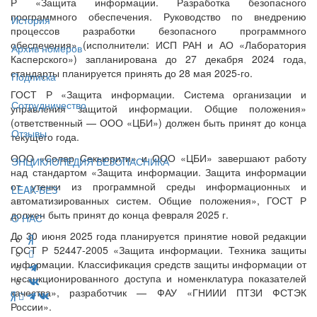
Р «Защита информации. Разработка безопасного
программного обеспечения. Руководство по внедрению
История
процессов разработки безопасного программного
обеспечения» (исполнители: ИСП РАН и АО «Лаборатория
Архив номеров
Касперского») запланирована до 27 декабря 2024 года,
стандарты планируется принять до 28 мая 2025-го.
Подписка
ГОСТ Р «Защита информации. Система организации и
Сотрудничество
управления защитой информации. Общие положения»
(ответственный — ООО «ЦБИ») должен быть принят до конца
Отзывы
текущего года.
ООО «Солар Секьюрити» и ООО «ЦБИ» завершают работу
ЭНЦИКЛОПЕДИЯ БЕЗОПАСНИКА
над стандартом «Защита информации. Защита информации
от утечки из программной среды информационных и
LEAK-БЕЗ
автоматизированных систем. Общие положения», ГОСТ Р
должен быть принят до конца февраля 2025 г.
О НАС
До 30 июня 2025 года планируется принятие новой редакции
ГОСТ Р 52447-2005 «Защита информации. Техника защиты
информации. Классификация средств защиты информации от
несанкционированного доступа и номенклатура показателей
качества», разработчик — ФАУ «ГНИИИ ПТЗИ ФСТЭК
России».