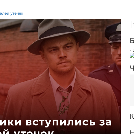
елей утечек
Б
-
Ч
К
Н