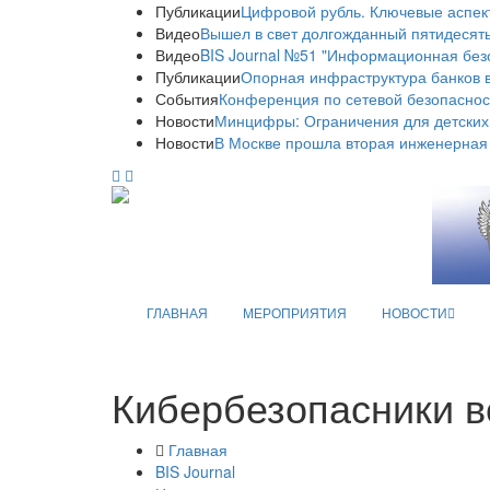
Публикации
Цифровой рубль. Ключевые аспек
Видео
Вышел в свет долгожданный пятидесяты
Видео
BIS Journal №51 "Информационная без
Публикации
Опорная инфраструктура банков в
События
Конференция по сетевой безопаснос
Новости
Минцифры: Ограничения для детских
Новости
В Москве прошла вторая инженерная
ГЛАВНАЯ
МЕРОПРИЯТИЯ
НОВОСТИ
Кибербезопасники в
Главная
BIS Journal