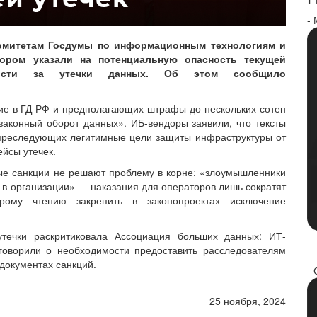
-
омитетам Госдумы по информационным технологиям и
тором указали на потенциальную опасность текущей
ности за утечки данных. Об этом сообщило
ние в ГД РФ и предполагающих штрафы до нескольких сотен
аконный оборот данных». ИБ-вендоры заявили, что тексты
преследующих легитимные цели защиты инфраструктуры от
йсы утечек.
ые санкции не решают проблему в корне: «злоумышленники
 в организации» — наказания для операторов лишь сократят
орому чтению закрепить в законопроектах исключение
утечки раскритиковала Ассоциация больших данных: ИТ-
говорили о необходимости предоставить расследователям
документах санкций.
- 
25 ноября, 2024