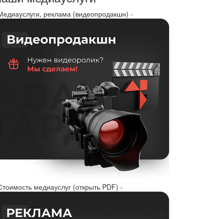
 Медиауслуги, реклама (видеопродакшн) -
Стоимость медиауслуг (открыть PDF) -