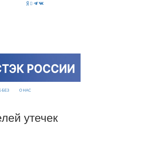
K-БЕЗ
О НАС
лей утечек