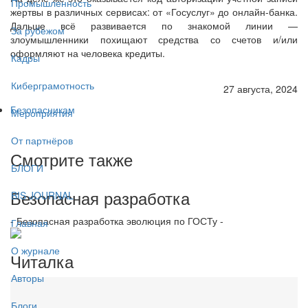
Промышленность
жертвы в различных сервисах: от «Госуслуг» до онлайн-банка.
Дальше всё развивается по знакомой линии —
За рубежом
злоумышленники похищают средства со счетов и/или
оформляют на человека кредиты.
Кадры
Киберграмотность
27 августа, 2024
Безопасникам
Мероприятия
От партнёров
Смотрите также
БЛОГИ
Безопасная разработка
BIS JOURNAL
- Безопасная разработка эволюция по ГОСТу -
Главная
О журнале
Читалка
Авторы
Блоги