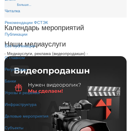
Больше...
Читалка
Рекомендации ФСТЭК
Календарь мероприятий
Публикации
Наши медиауслуги
Все публикации
- Медиауслуги, реклама (видеопродакшн) -
О главном
Регуляторы
Банки
Угрозы и решения
Инфраструктура
Деловые мероприятия
Субъекты