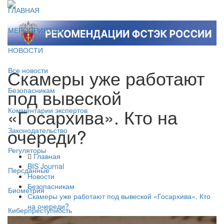
ГЛАВНАЯ
МЕРОПРИЯТИЯ
НОВОСТИ
Скамеры уже работают
Все новости
под вывеской
Безопасникам
«Госархива». Кто на
Комментарии экспертов
очереди?
Законодательство
Регуляторы
Главная
BIS Journal
Персданные
Новости
Безопасникам
Биометрия
Скамеры уже работают под вывеской «Госархива». Кто
на очереди?
Киберпреступность