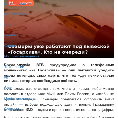
Банки и финтех
Криптоактивы
Бизнес
Сервисы
Соцсети
Импортозамещение
Пресс-служба ВТБ предупредила о телефонных
Технологии
мошенниках «из Госархива» — они пытаются убедить
своих потенциальных жертв, что тех ждут некие старые
ИИ
письма, которые необходимо забрать.
Связь
Суть схемы заключается в том, что эти письма якобы можно
получить в отделениях МФЦ или Почты России, а «чтобы не
Нацбезопасность
ждать в очереди», скамеры предлагают оформить визит
онлайн — выбрав подходящую дату и время. Гражданину
Санкции
отправляют SMS с кодом и просят оперативно назвать цифры.
На деле же это оказывается код авторизации учётной записи