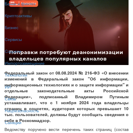
Банки и финтех
Криптоактивы
Бизнес
Сервисы
Соцсети
Импортозамещение
Федеральный закон от 08.08.2024 № 216-ФЗ «О внесении
Технологии
изменений в Федеральный закон "Об информации,
информационных технологиях и о защите информации" и
ИИ
отдельные законодательные акты Российской
Федерации», подписанный Владимиром Путиным
Связь
устанавливает, что с 1 ноября 2024 года владельцы
страниц в соцсетях, аудитория которых превышает 10
Нацбезопасность
тыс. пользователей, должны будут сообщать сведения о
себе в Роскомнадзор.
Санкции
Ведомству поручено вести перечень таких страниц (состав