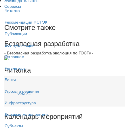
Законодательство
Сервисы
Читалка
Рекомендации ФСТЭК
Смотрите также
Публикации
Безопасная разработка
Все публикации
- Безопасная разработка эволюция по ГОСТу -
О главном
Читалка
Регуляторы
Банки
Угрозы и решения
Больше...
Инфраструктура
Календарь мероприятий
Деловые мероприятия
Субъекты