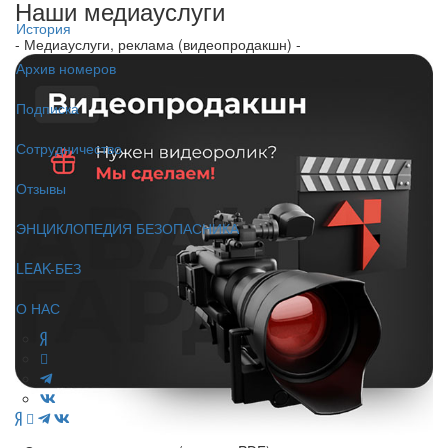
Наши медиауслуги
История
- Медиауслуги, реклама (видеопродакшн) -
Архив номеров
Подписка
Сотрудничество
Отзывы
ЭНЦИКЛОПЕДИЯ БЕЗОПАСНИКА
LEAK-БЕЗ
О НАС