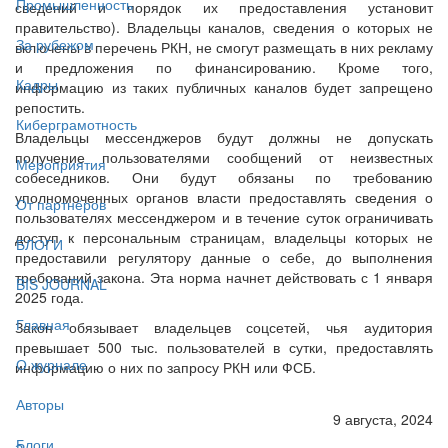
Промышленность
сведений и порядок их предоставления установит
правительство). Владельцы каналов, сведения о которых не
За рубежом
включены в перечень РКН, не смогут размещать в них рекламу
и предложения по финансированию. Кроме того,
Кадры
информацию из таких публичных каналов будет запрещено
репостить.
Киберграмотность
Владельцы мессенджеров будут должны не допускать
получение пользователями сообщений от неизвестных
Мероприятия
собеседников. Они будут обязаны по требованию
уполномоченных органов власти предоставлять сведения о
От партнёров
пользователях мессенджером и в течение суток ограничивать
доступ к персональным страницам, владельцы которых не
БЛОГИ
предоставили регулятору данные о себе, до выполнения
требований закона. Эта норма начнет действовать с 1 января
BIS JOURNAL
2025 года.
Главная
Закон обязывает владельцев соцсетей, чья аудитория
превышает 500 тыс. пользователей в сутки, предоставлять
О журнале
информацию о них по запросу РКН или ФСБ.
Авторы
9 августа, 2024
Блоги