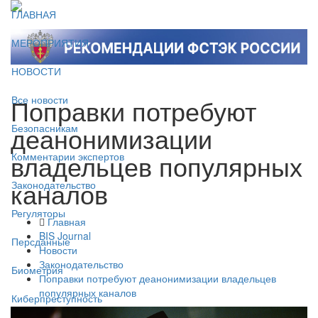
ГЛАВНАЯ
МЕРОПРИЯТИЯ
НОВОСТИ
Поправки потребуют
Все новости
деанонимизации
Безопасникам
владельцев популярных
Комментарии экспертов
каналов
Законодательство
Регуляторы
Главная
BIS Journal
Персданные
Новости
Законодательство
Биометрия
Поправки потребуют деанонимизации владельцев
популярных каналов
Киберпреступность