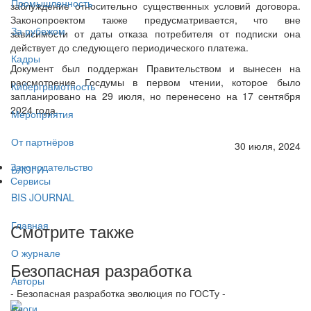
Промышленность
заблуждение относительно существенных условий договора.
Законопроектом также предусматривается, что вне
За рубежом
зависимости от даты отказа потребителя от подписки она
действует до следующего периодического платежа.
Кадры
Документ был поддержан Правительством и вынесен на
рассмотрение Госдумы в первом чтении, которое было
Киберграмотность
запланировано на 29 июля, но перенесено на 17 сентября
2024 года.
Мероприятия
От партнёров
30 июля, 2024
Законодательство
БЛОГИ
Сервисы
BIS JOURNAL
Главная
Смотрите также
О журнале
Безопасная разработка
Авторы
- Безопасная разработка эволюция по ГОСТу -
Блоги