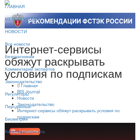
ГЛАВНАЯ
МЕРОПРИЯТИЯ
НОВОСТИ
Интернет-сервисы
Все новости
обяжут раскрывать
Безопасникам
условия по подпискам
Комментарии экспертов
Законодательство
Главная
BIS Journal
Регуляторы
Новости
Законодательство
Персданные
Интернет-сервисы обяжут раскрывать условия по
подпискам
Биометрия
Киберпреступность