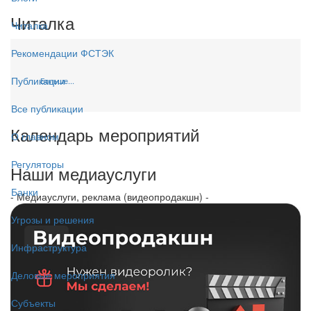
Читалка
Читалка
Рекомендации ФСТЭК
Публикации
Больше...
Все публикации
Календарь мероприятий
О главном
Регуляторы
Наши медиауслуги
Банки
- Медиауслуги, реклама (видеопродакшн) -
Угрозы и решения
Инфраструктура
Деловые мероприятия
Субъекты