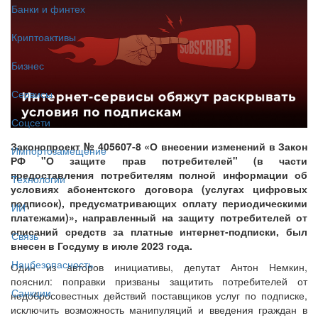
Банки и финтех
Криптоактивы
Бизнес
Сервисы
Соцсети
Законопроект № 405607-8 «О внесении изменений в Закон
Импортозамещение
РФ "О защите прав потребителей" (в части
предоставления потребителям полной информации об
Технологии
условиях абонентского договора (услугах цифровых
подписок), предусматривающих оплату периодическими
ИИ
платежами)», направленный на защиту потребителей от
списаний средств за платные интернет-подписки, был
Связь
внесен в Госдуму в июле 2023 года.
Нацбезопасность
Один из авторов инициативы, депутат Антон Немкин,
пояснил: поправки призваны защитить потребителей от
Санкции
недобросовестных действий поставщиков услуг по подписке,
исключить возможность манипуляций и введения граждан в