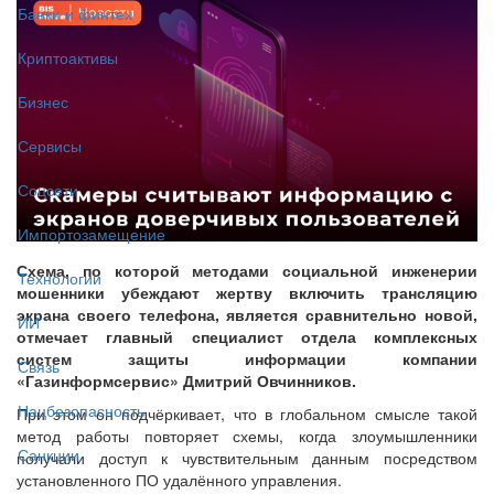
Банки и финтех
Криптоактивы
Бизнес
Сервисы
Соцсети
Импортозамещение
Схема, по которой методами социальной инженерии
Технологии
мошенники убеждают жертву включить трансляцию
экрана своего телефона, является сравнительно новой,
ИИ
отмечает главный специалист отдела комплексных
систем защиты информации компании
Связь
«Газинформсервис» Дмитрий Овчинников.
Нацбезопасность
При этом он подчёркивает, что в глобальном смысле такой
метод работы повторяет схемы, когда злоумышленники
Санкции
получали доступ к чувствительным данным посредством
установленного ПО удалённого управления.