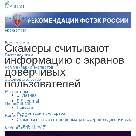
ГЛАВНАЯ
МЕРОПРИЯТИЯ
НОВОСТИ
Скамеры считывают
Все новости
информацию с экранов
Безопасникам
доверчивых
Комментарии экспертов
пользователей
Законодательство
Регуляторы
Главная
BIS Journal
Персданные
Новости
Комментарии экспертов
Биометрия
Скамеры считывают информацию с экранов доверчивых
пользователей
Киберпреступность