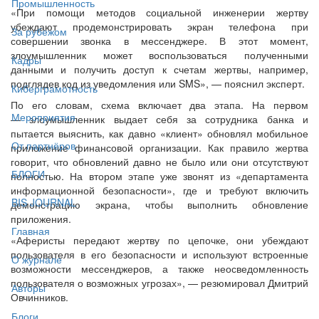
Промышленность
«При помощи методов социальной инженерии жертву
убеждают продемонстрировать экран телефона при
За рубежом
совершении звонка в мессенджере. В этот момент,
злоумышленник может воспользоваться полученными
Кадры
данными и получить доступ к счетам жертвы, например,
подглядев код из уведомления или SMS», — пояснил эксперт.
Киберграмотность
По его словам, схема включает два этапа. На первом
Мероприятия
— злоумышленник выдает себя за сотрудника банка и
пытается выяснить, как давно «клиент» обновлял мобильное
От партнёров
приложение финансовой организации. Как правило жертва
говорит, что обновлений давно не было или они отсутствуют
БЛОГИ
полностью. На втором этапе уже звонят из «департамента
информационной безопасности», где и требуют включить
BIS JOURNAL
демонстрацию экрана, чтобы выполнить обновление
приложения.
Главная
«Аферисты передают жертву по цепочке, они убеждают
пользователя в его безопасности и используют встроенные
О журнале
возможности мессенджеров, а также неосведомленность
пользователя о возможных угрозах», — резюмировал Дмитрий
Авторы
Овчинников.
Блоги