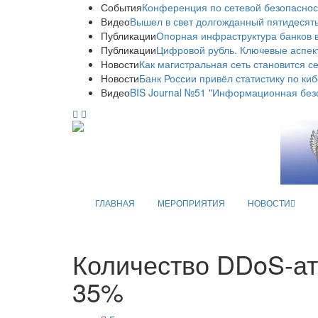
События
Конференция по сетевой безопаснос
Видео
Вышел в свет долгожданный пятидесяты
Публикации
Опорная инфраструктура банков в
Публикации
Цифровой рубль. Ключевые аспек
Новости
Как магистральная сеть становится с
Новости
Банк России привёл статистику по ки
Видео
BIS Journal №51 "Информационная без
ГЛАВНАЯ
МЕРОПРИЯТИЯ
НОВОСТИ
Количество DDoS-ат
35%