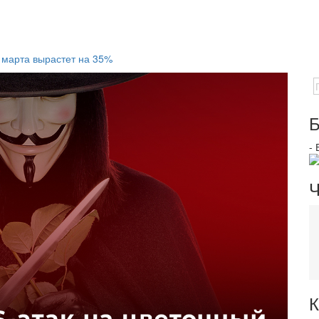
 марта вырастет на 35%
Б
-
Ч
К