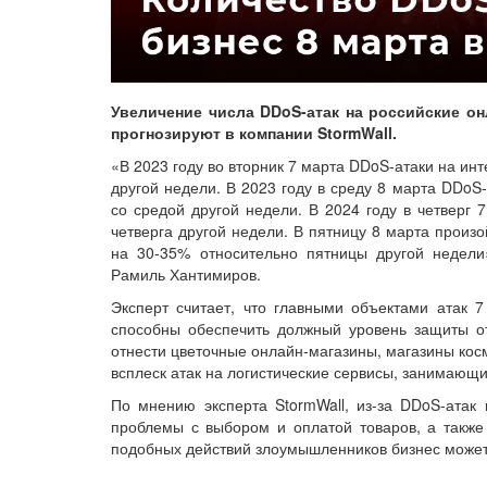
Увеличение числа DDoS-атак на российские о
прогнозируют в компании StormWall.
«В 2023 году во вторник 7 марта DDoS-атаки на и
другой недели. В 2023 году в среду 8 марта DDoS
со средой другой недели. В 2024 году в четверг 
четверга другой недели. В пятницу 8 марта произ
на 30-35% относительно пятницы другой недели
Рамиль Хантимиров.
Эксперт считает, что главными объектами атак 7
способны обеспечить должный уровень защиты от
отнести цветочные онлайн-магазины, магазины кос
всплеск атак на логистические сервисы, занимающи
По мнению эксперта StormWall, из-за DDoS-атак 
проблемы с выбором и оплатой товаров, а также 
подобных действий злоумышленников бизнес может