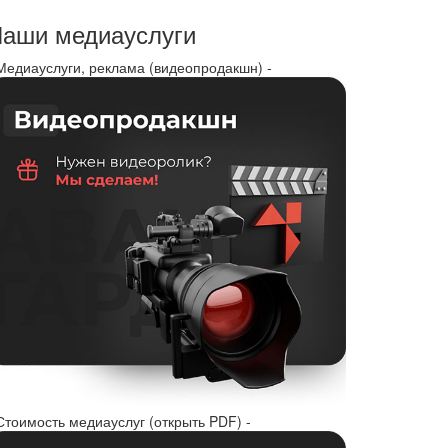
аши медиауслуги
 Медиауслуги, реклама (видеопродакшн) -
Стоимость медиауслуг (открыть PDF) -