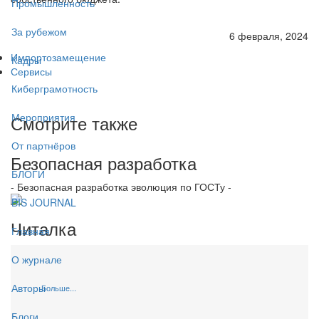
Промышленность
За рубежом
6 февраля, 2024
Импортозамещение
Кадры
Сервисы
Киберграмотность
Мероприятия
Смотрите также
От партнёров
Безопасная разработка
БЛОГИ
- Безопасная разработка эволюция по ГОСТу -
BIS JOURNAL
Читалка
Главная
О журнале
Авторы
Больше...
Блоги