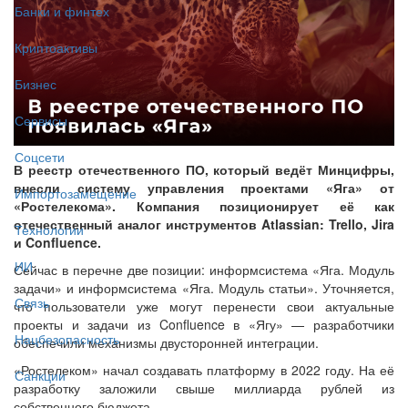
Банки и финтех
Криптоактивы
Бизнес
Сервисы
Соцсети
В реестр отечественного ПО, который ведёт Минцифры,
внесли систему управления проектами «Яга» от
Импортозамещение
«Ростелекома». Компания позиционирует её как
отечественный аналог инструментов Atlassian: Trello, Jira
Технологии
и Confluence.
ИИ
Сейчас в перечне две позиции: информсистема «Яга. Модуль
задачи» и информсистема «Яга. Модуль статьи». Уточняется,
Связь
что пользователи уже могут перенести свои актуальные
проекты и задачи из Confluence в «Ягу» — разработчики
Нацбезопасность
обеспечили механизмы двусторонней интеграции.
«Ростелеком» начал создавать платформу в 2022 году. На её
Санкции
разработку заложили свыше миллиарда рублей из
собственного бюджета.