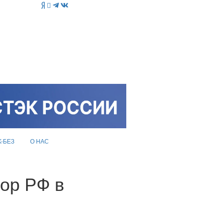
K-БЕЗ
О НАС
тор РФ в