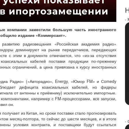
Н
-
ые компании заместили большую часть иностранного
сообщило издание «Коммерсант».
я развитию радиовещания «Российская академия радио»
ендоры доминируют на рынке передатчиков, передающих
те с этим в документе отмечается, что «из‑за отсутствия
 коаксиальных кабелей поставки продукции по‑прежнему
онных ограничений, а цена привязана к курсу иностранных
медиа Радио» («Авторадио», Energy, «Юмор FM» и Сomedy
аблюдает дефицита коаксиальных кабелей, но фидеры
игнала от антенны к приёмнику) исключительно импортные.
компонентами, например с FM‑процессорами, все запуски,
вил он.
 получает из Китая, но сроки поставки стало прогнозировать
нтом месяц‑полтора, то сейчас до шести месяцев, и в итоге
- 
лнены условия контракта, и поставщики будут ссылаться