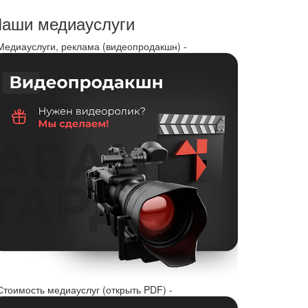
аши медиауслуги
 Медиауслуги, реклама (видеопродакшн) -
Стоимость медиауслуг (открыть PDF) -