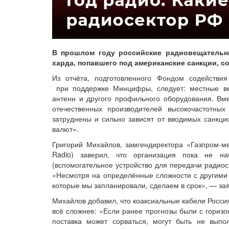
В прошлом году российские радиовещательн
харда, попавшего под американские санкции, 
Из отчёта, подготовленного Фондом содействи
при поддержке Минцифры, следует: местные в
антенн и другого профильного оборудования. Вмес
отечественных производителей высокочастотных
затруднены и сильно зависят от вводимых санкци
валют».
Григорий Михайлов, замгендиректора «Газпром‑
Radio) заверил, что организация пока не н
(вспомогательное устройство для передачи радиос
«Несмотря на определённые сложности с другими 
которые мы запланировали, сделаем в срок», — зая
Михайлов добавил, что коаксиальные кабели Россия
всё сложнее: «Если ранее прогнозы были с горизо
поставка может сорваться, могут быть не выпо