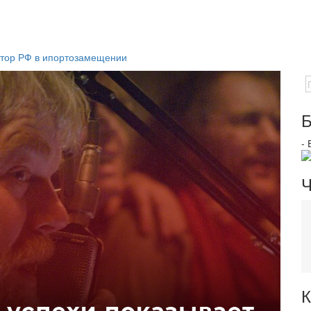
ектор РФ в ипортозамещении
Б
-
Ч
К