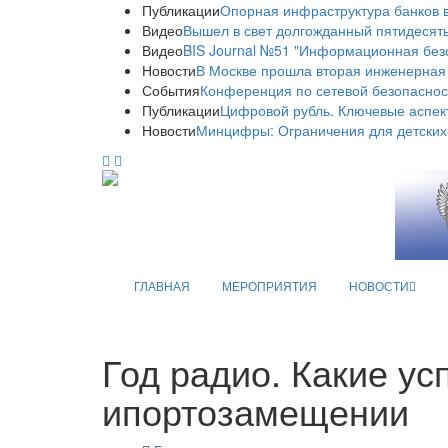
Публикации
Опорная инфраструктура банков в
Видео
Вышел в свет долгожданный пятидесяты
Видео
BIS Journal №51 "Информационная без
Новости
В Москве прошла вторая инженерная
События
Конференция по сетевой безопаснос
Публикации
Цифровой рубль. Ключевые аспек
Новости
Минцифры: Ограничения для детских
ГЛАВНАЯ
МЕРОПРИЯТИЯ
НОВОСТИ
Год радио. Какие ус
ипортозамещении