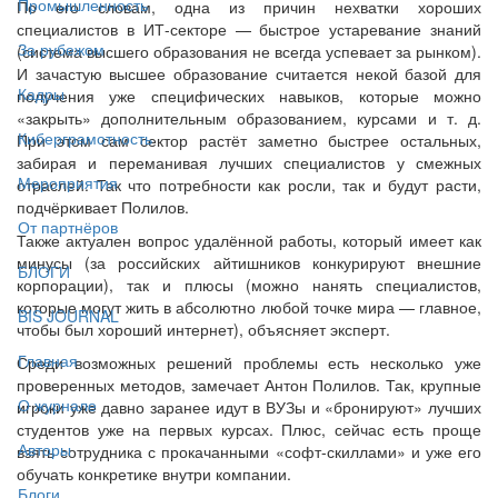
Промышленность
По его словам, одна из причин нехватки хороших
специалистов в ИТ-секторе — быстрое устаревание знаний
За рубежом
(система высшего образования не всегда успевает за рынком).
И зачастую высшее образование считается некой базой для
Кадры
получения уже специфических навыков, которые можно
«закрыть» дополнительным образованием, курсами и т. д.
Киберграмотность
При этом сам сектор растёт заметно быстрее остальных,
забирая и переманивая лучших специалистов у смежных
Мероприятия
отраслей. Так что потребности как росли, так и будут расти,
подчёркивает Полилов.
От партнёров
Также актуален вопрос удалённой работы, который имеет как
минусы (за российских айтишников конкурируют внешние
БЛОГИ
корпорации), так и плюсы (можно нанять специалистов,
которые могут жить в абсолютно любой точке мира — главное,
BIS JOURNAL
чтобы был хороший интернет), объясняет эксперт.
Главная
Среди возможных решений проблемы есть несколько уже
проверенных методов, замечает Антон Полилов. Так, крупные
О журнале
игроки уже давно заранее идут в ВУЗы и «бронируют» лучших
студентов уже на первых курсах. Плюс, сейчас есть проще
Авторы
взять сотрудника с прокачанными «софт-скиллами» и уже его
обучать конкретике внутри компании.
Блоги