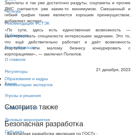
Зарплаты и так уже достаточно раздуты, соцпакеты и прочие
ДМС считаются уже каким-то минимумом. Смешанный и
Читалка
гибкий график также являются хорошим преимуществом,
добавляет эксперт.
Рекомендации ФСТЭК
«По сути, здесь есть единственная возможность —
Публикации
заинтересовать специалиста интересными задачами. Это то,
что ещё действительно работает и даёт возможность
Все публикации
стартапам или малому бизнесу конкурировать с
корпорациями», — заключил Полилов.
О главном
21 декабря, 2023
Регуляторы
Образование и кадры
Банки
Комментарии экспертов
Угрозы и решения
Смотрите также
Инфраструктура
Деловые мероприятия
Безопасная разработка
Субъекты
- Безопасная разработка эволюция по ГОСТу -