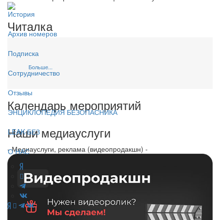
История
Читалка
Архив номеров
Подписка
Больше...
Сотрудничество
Отзывы
Календарь мероприятий
ЭНЦИКЛОПЕДИЯ БЕЗОПАСНИКА
Наши медиауслуги
LEAK-БЕЗ
- Медиауслуги, реклама (видеопродакшн) -
О НАС