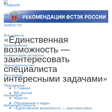
ГЛАВНАЯ
МЕРОПРИЯТИЯ
НОВОСТИ
«Единственная
Все новости
возможность —
Безопасникам
заинтересовать
Комментарии экспертов
специалиста
Законодательство
интересными задачами»
Регуляторы
Персданные
Главная
BIS Journal
Биометрия
Новости
Образование и кадры
Киберпреступность
«Единственная возможность — заинтересовать