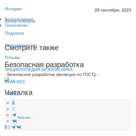
История
29 сентября, 2023
Безопасникам
Архив номеров
Технологии
Подписка
Смотрите также
Сотрудничество
Отзывы
Безопасная разработка
ЭНЦИКЛОПЕДИЯ БЕЗОПАСНИКА
- Безопасная разработка эволюция по ГОСТу -
LEAK-БЕЗ
Читалка
О НАС
Больше...