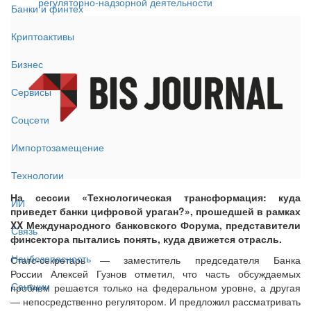
регуляторно-надзорной деятельности
Банки и финтех
Криптоактивы
Бизнес
Сервисы
Соцсети
Импортозамещение
Технологии
На сессии «Технологическая трансформация: куда
ИИ
приведет банки цифровой ураган?», прошедшей в рамках
XX Международного банковского Форума, представители
Связь
финсектора пытались понять, куда движется отрасль.
Нацбезопасность
Статс-секретарь — заместитель председателя Банка
России Алексей Гузнов отметил, что часть обсуждаемых
Санкции
проблем решается только на федеральном уровне, а другая
— непосредственно регулятором. И предложил рассматривать