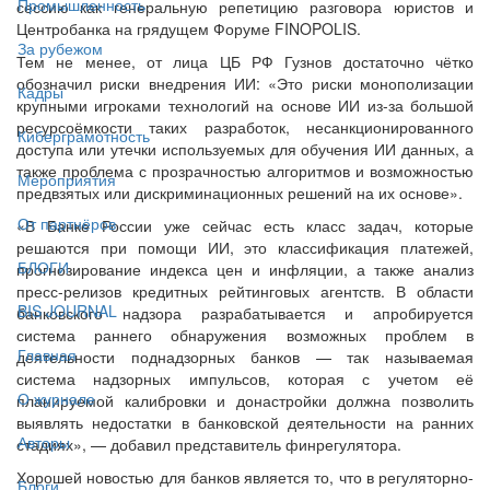
Промышленность
сессию как генеральную репетицию разговора юристов и
Центробанка на грядущем Форуме FINOPOLIS.
За рубежом
Тем не менее, от лица ЦБ РФ Гузнов достаточно чётко
обозначил риски внедрения ИИ: «Это риски монополизации
Кадры
крупными игроками технологий на основе ИИ из-за большой
ресурсоёмкости таких разработок, несанкционированного
Киберграмотность
доступа или утечки используемых для обучения ИИ данных, а
также проблема с прозрачностью алгоритмов и возможностью
Мероприятия
предвзятых или дискриминационных решений на их основе».
От партнёров
«В Банке России уже сейчас есть класс задач, которые
решаются при помощи ИИ, это классификация платежей,
БЛОГИ
прогнозирование индекса цен и инфляции, а также анализ
пресс-релизов кредитных рейтинговых агентств. В области
BIS JOURNAL
банковского надзора разрабатывается и апробируется
система раннего обнаружения возможных проблем в
Главная
деятельности поднадзорных банков — так называемая
система надзорных импульсов, которая с учетом её
О журнале
планируемой калибровки и донастройки должна позволить
выявлять недостатки в банковской деятельности на ранних
Авторы
стадиях», — добавил представитель финрегулятора.
Хорошей новостью для банков является то, что в регуляторно-
Блоги