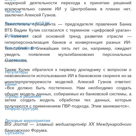
надзорной деятельности перехода к принятию решений
исключительно самим ИИ у Центробанка в планах нет,
Читалка
заключил Алексей Гузнов.
Рекомендации ФСТЭК
Заместитель президента — председателя правления Банка
ВТБ Вадим Кулик согласился с термином «цифровой ураган»
Публикации
и наметил свой основной тренд развития отрасли —
гиперперсонализация банков и конвергенция разных ИИ-
Все публикации
технологий. В ближайшие пять лет он, например, ожидает
увидеть появление мультибанковских персональных
О главном
советников.
Также Кулик обратился к первому докладчику с вопросом о
Регуляторы
невозможности использования ИИ в банковском скоринге из-за
неинтерпретируемости моделей. Алексей Гузнов ответил:
Банки
«Все должно быть постепенно. Нам необходимо создать
общую модель данных, собираемых из банковской системы, а
Угрозы и решения
затем создать модель обработки тех данных, которые
получаются с применением ПВР-подхода. Этим занимаются».
Инфраструктура
Деловые мероприятия
BIS Journal — главный медиапартнёр XX Международного
банковского Форума.
Субъекты