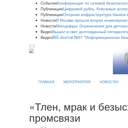
События
Конференция по сетевой безопаснос
Публикации
Цифровой рубль. Ключевые аспек
Публикации
Опорная инфраструктура банков в
Новости
В Москве прошла вторая инженерная
Новости
Минцифры: Ограничения для детских
Видео
Вышел в свет долгожданный пятидесяты
Видео
BIS Journal №51 "Информационная без
ГЛАВНАЯ
МЕРОПРИЯТИЯ
НОВОСТИ
«Тлен, мрак и безыс
промсвязи