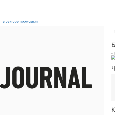
т в секторе промсвязи
Б
-
Ч
К