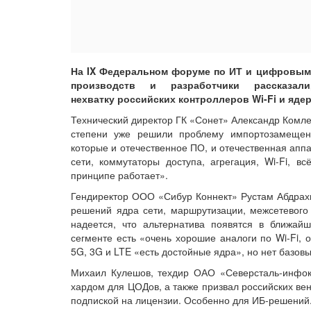
На IX Федеральном форуме по ИТ и цифровым
производств и разработчики рассказал
нехватку российских контроллеров Wi-Fi и ядер
Технический директор ГК «Сонет» Александр Комле
степени уже решили проблему импортозамещени
которые и отечественное ПО, и отечественная аппа
сети, коммутаторы доступа, агрегация, Wi-Fi, в
принципе работает».
Гендиректор ООО «Сибур Коннект» Рустам Абдрахм
решений ядра сети, маршрутизации, межсетевого
надеется, что альтернатива появятся в ближай
сегменте есть «очень хорошие аналоги по Wi-Fi, 
5G, 3G и LTE «есть достойные ядра», но нет базовы
Михаил Кулешов, техдир ОАО «Северсталь-инфок
хардом для ЦОДов, а также призвал российских ве
подпиской на лицензии. Особенно для ИБ-решений