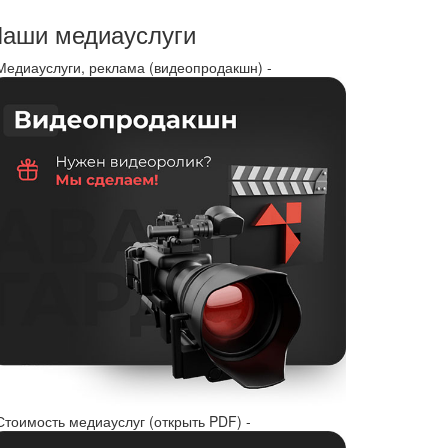
аши медиауслуги
 Медиауслуги, реклама (видеопродакшн) -
Стоимость медиауслуг (открыть PDF) -