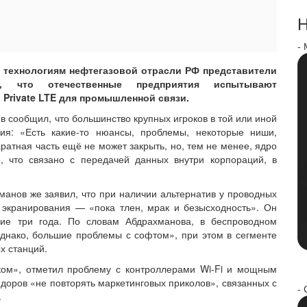
Н
-
 технологиям нефтегазовой отрасли РФ представители
и, что отечественные предприятия испытывают
 Private LTE для промышленной связи.
в сообщил, что большинство крупных игроков в той или иной
я: «Есть какие-то нюансы, проблемы, некоторые ниши,
ратная часть ещё не может закрыть, но, тем не менее, ядро
сё, что связано с передачей данных внутри корпораций, в
анов же заявил, что при наличии альтернатив у проводных
 экранирования — «пока тлен, мрак и безысходность». Он
шие три года. По словам Абдрахманова, в беспроводном
однако, большие проблемы с софтом», при этом в сегменте
х станций.
ом», отметил проблему с контроллерами Wi-Fi и мощным
ндоров «не повторять маркетинговых приколов», связанных с
- 
.