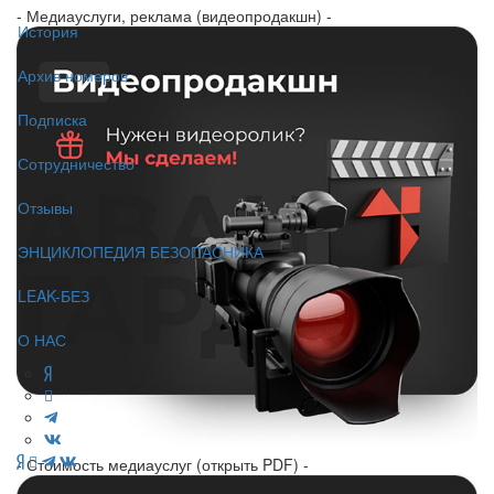
- Медиауслуги, реклама (видеопродакшн) -
История
Архив номеров
Подписка
Сотрудничество
Отзывы
ЭНЦИКЛОПЕДИЯ БЕЗОПАСНИКА
LEAK-БЕЗ
О НАС
- Стоимость медиауслуг (открыть PDF) -