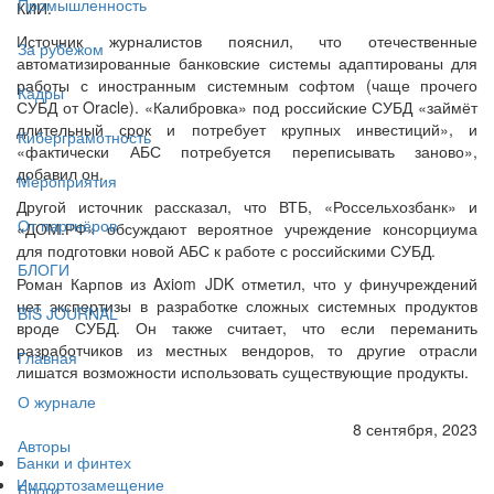
Промышленность
КИИ.
Источник журналистов пояснил, что отечественные
За рубежом
автоматизированные банковские системы адаптированы для
работы с иностранным системным софтом (чаще прочего
Кадры
СУБД от Oracle). «Калибровка» под российские СУБД «займёт
длительный срок и потребует крупных инвестиций», и
Киберграмотность
«фактически АБС потребуется переписывать заново»,
добавил он.
Мероприятия
Другой источник рассказал, что ВТБ, «Россельхозбанк» и
От партнёров
«ДОМ.РФ» обсуждают вероятное учреждение консорциума
для подготовки новой АБС к работе с российскими СУБД.
БЛОГИ
Роман Карпов из Axiom JDK отметил, что у финучреждений
нет экспертизы в разработке сложных системных продуктов
BIS JOURNAL
вроде СУБД. Он также считает, что если переманить
разработчиков из местных вендоров, то другие отрасли
Главная
лишатся возможности использовать существующие продукты.
О журнале
8 сентября, 2023
Авторы
Банки и финтех
Импортозамещение
Блоги