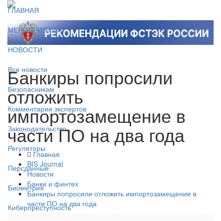
ГЛАВНАЯ
МЕРОПРИЯТИЯ
НОВОСТИ
Банкиры попросили
Все новости
отложить
Безопасникам
импортозамещение в
Комментарии экспертов
части ПО на два года
Законодательство
Регуляторы
Главная
BIS Journal
Персданные
Новости
Банки и финтех
Биометрия
Банкиры попросили отложить импортозамещение в
части ПО на два года
Киберпреступность