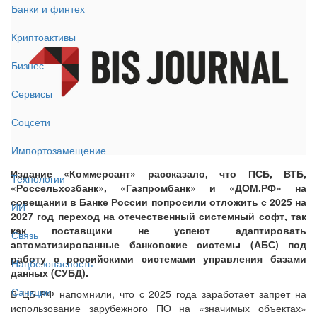
Банки и финтех
Криптоактивы
Бизнес
Сервисы
Соцсети
Импортозамещение
Издание «Коммерсант» рассказало, что ПСБ, ВТБ,
Технологии
«Россельхозбанк», «Газпромбанк» и «ДОМ.РФ» на
совещании в Банке России попросили отложить с 2025 на
ИИ
2027 год переход на отечественный системный софт, так
как поставщики не успеют адаптировать
Связь
автоматизированные банковские системы (АБС) под
работу с российскими системами управления базами
Нацбезопасность
данных (СУБД).
Санкции
В ЦБ РФ напомнили, что с 2025 года заработает запрет на
использование зарубежного ПО на «значимых объектах»