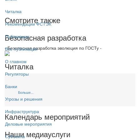
Читалка
Смотрите также
Рекомендации ФСТЭК
Безопасная разработка
Публикации
- Безопасная разработка эволюция по ГОСТу -
Все публикации
О главном
Читалка
Регуляторы
Банки
Больше...
Угрозы и решения
Инфраструктура
Календарь мероприятий
Деловые мероприятия
Наши медиауслуги
Субъекты