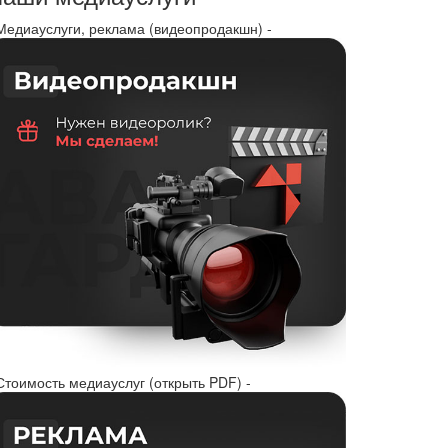
 Медиауслуги, реклама (видеопродакшн) -
Стоимость медиауслуг (открыть PDF) -