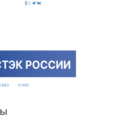
K-БЕЗ
О НАС
ры