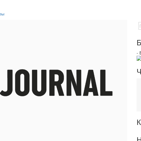
ры
Б
-
Ч
К
Н