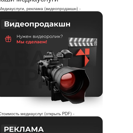
 Медиауслуги, реклама (видеопродакшн) -
Стоимость медиауслуг (открыть PDF) -