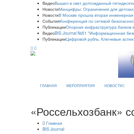
Видео
Вышел в свет долгожданный пятидесяты
Новости
Минцифры: Ограничения для детских
Новости
В Москве прошла вторая инженерная
События
Конференция по сетевой безопаснос
Публикации
Опорная инфраструктура банков в
Видео
BIS Journal №51 "Информационная без
Публикации
Цифровой рубль. Ключевые аспек
ГЛАВНАЯ
МЕРОПРИЯТИЯ
НОВОСТИ
«Россельхозбанк» с
Главная
BIS Journal