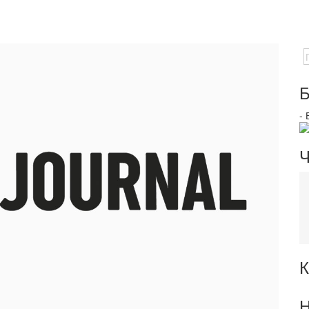
Б
-
Ч
К
Н