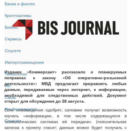
Банки и финтех
Криптоактивы
Бизнес
Сервисы
Соцсети
Импортозамещение
Издание «Коммерсант» рассказало о планируемых
Технологии
поправках к закону «Об оперативно-розыскной
деятельности»: МВД предлагает приравнять любые
ИИ
данные, передаваемые через интернет, к информации,
необходимой для следственных действий. Документ
Связь
открыт для обсуждения до 28 августа.
Нацбезопасность
Если нововведения одобрят, силовики получат возможность
изучать «информацию, в том числе содержащуюся в
Санкции
технологических системах её передачи» (пояснительная
записка к проекту гласит: данные можно будет получать с