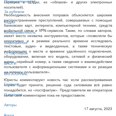
Промышленность
серверов в ЦОДах, из «облаков» и других электронных
носителей).
За рубежом
Необходимость внесения поправок объясняется широким
распространением преступлений, совершаемых с помощью
Кадры
банковских карт, интернета, компьютерной техники, средств
мобильной связи и VPN-сервисов. Также, по словам авторов,
Киберграмотность
имеет место нехватка инструментов, которые «позволяли бы
оперативно и в режиме реального времени исследовать
Мероприятия
текстовые, аудио- и видеоданные, а также техническую
информацию о месте и времени удалённого подключения,
От партнёров
оборудовании, включая его модель, сетевой и физический
адрес, серийный номер, а также сведения о взаимодействии
БЛОГИ
пользователя с информационными системами и их реакции
на запросы пользователя».
BIS JOURNAL
Юристы комментируют новость так: если рассматриваемая
Главная
норма будет принята, решение суда силовикам всё равно
понадобится, но «постфактум». Представители же операторов
О журнале
связи свои комментарии пока не предоставили.
Авторы
17 августа, 2023
Блоги