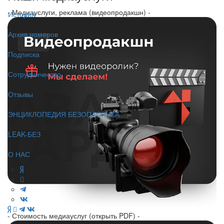
- Медиауслуги, реклама (видеопродакшн) -
История
Архив номеров
Подписка
Сотрудничество
Отзывы
ЭНЦИКЛОПЕДИЯ БЕЗОПАСНИКА
LEAK-БЕЗ
О НАС
- Стоимость медиауслуг (открыть PDF) -