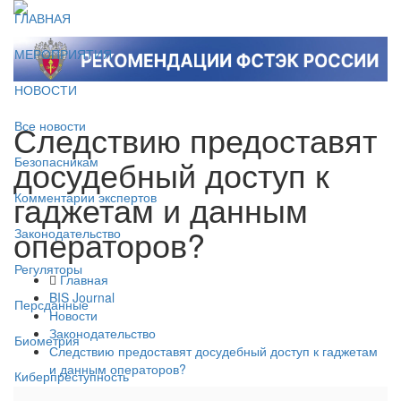
ГЛАВНАЯ
МЕРОПРИЯТИЯ
НОВОСТИ
Следствию предоставят
Все новости
досудебный доступ к
Безопасникам
гаджетам и данным
Комментарии экспертов
операторов?
Законодательство
Регуляторы
Главная
BIS Journal
Персданные
Новости
Законодательство
Биометрия
Следствию предоставят досудебный доступ к гаджетам
и данным операторов?
Киберпреступность