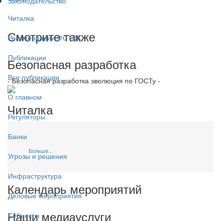
Законодательство
Читалка
Смотрите также
Рекомендации ФСТЭК
Публикации
Безопасная разработка
Все публикации
- Безопасная разработка эволюция по ГОСТу -
О главном
Читалка
Регуляторы
Банки
Больше...
Угрозы и решения
Инфраструктура
Календарь мероприятий
Деловые мероприятия
Наши медиауслуги
Субъекты