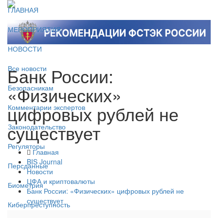
ГЛАВНАЯ
МЕРОПРИЯТИЯ
НОВОСТИ
Банк России:
Все новости
«Физических»
Безопасникам
цифровых рублей не
Комментарии экспертов
существует
Законодательство
Регуляторы
Главная
BIS Journal
Персданные
Новости
ЦФА и криптовалюты
Биометрия
Банк России: «Физических» цифровых рублей не
существует
Киберпреступность