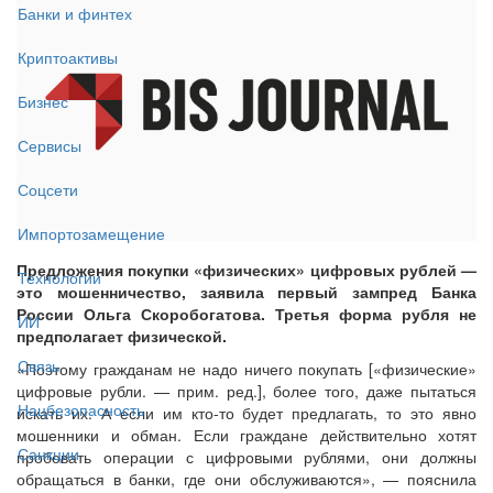
Банки и финтех
Криптоактивы
Бизнес
Сервисы
Соцсети
Импортозамещение
Предложения покупки «физических» цифровых рублей —
Технологии
это мошенничество, заявила первый зампред Банка
России Ольга Скоробогатова. Третья форма рубля не
ИИ
предполагает физической.
Связь
«Поэтому гражданам не надо ничего покупать [«физические»
цифровые рубли. — прим. ред.], более того, даже пытаться
Нацбезопасность
искать их. А если им кто-то будет предлагать, то это явно
мошенники и обман. Если граждане действительно хотят
Санкции
пробовать операции с цифровыми рублями, они должны
обращаться в банки, где они обслуживаются», — пояснила