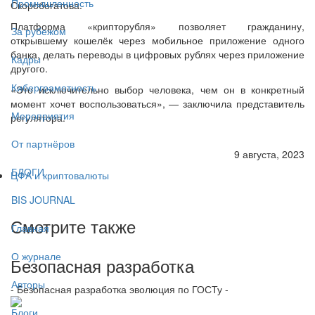
Промышленность
Скоробогатова.
Платформа «крипторубля» позволяет гражданину,
За рубежом
открывшему кошелёк через мобильное приложение одного
банка, делать переводы в цифровых рублях через приложение
Кадры
другого.
Киберграмотность
«Это исключительно выбор человека, чем он в конкретный
момент хочет воспользоваться», — заключила представитель
Мероприятия
регулятора.
От партнёров
9 августа, 2023
БЛОГИ
ЦФА и криптовалюты
BIS JOURNAL
Смотрите также
Главная
О журнале
Безопасная разработка
Авторы
- Безопасная разработка эволюция по ГОСТу -
Блоги