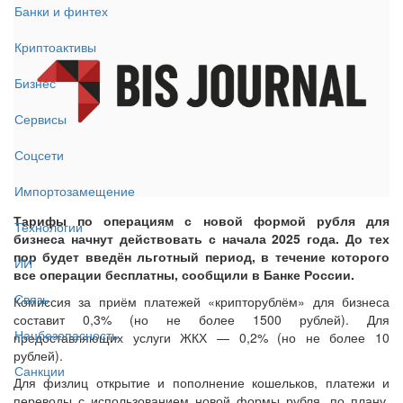
Банки и финтех
Криптоактивы
Бизнес
Сервисы
Соцсети
Импортозамещение
Тарифы по операциям с новой формой рубля для
Технологии
бизнеса начнут действовать с начала 2025 года. До тех
пор будет введён льготный период, в течение которого
ИИ
все операции бесплатны, сообщили в Банке России.
Связь
Комиссия за приём платежей «крипторублём» для бизнеса
составит 0,3% (но не более 1500 рублей). Для
Нацбезопасность
предоставляющих услуги ЖКХ — 0,2% (но не более 10
рублей).
Санкции
Для физлиц открытие и пополнение кошельков, платежи и
переводы с использованием новой формы рубля, по плану,