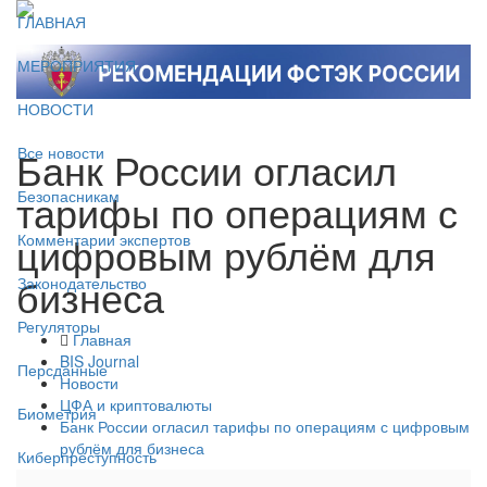
ГЛАВНАЯ
МЕРОПРИЯТИЯ
НОВОСТИ
Банк России огласил
Все новости
тарифы по операциям с
Безопасникам
цифровым рублём для
Комментарии экспертов
бизнеса
Законодательство
Регуляторы
Главная
BIS Journal
Персданные
Новости
ЦФА и криптовалюты
Биометрия
Банк России огласил тарифы по операциям с цифровым
рублём для бизнеса
Киберпреступность