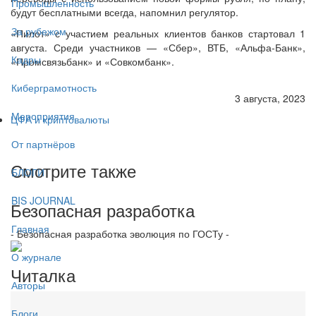
Промышленность
будут бесплатными всегда, напомнил регулятор.
За рубежом
«Пилот» с участием реальных клиентов банков стартовал 1
августа. Среди участников — «Сбер», ВТБ, «Альфа-Банк»,
Кадры
«Промсвязьбанк» и «Совкомбанк».
Киберграмотность
3 августа, 2023
Мероприятия
ЦФА и криптовалюты
От партнёров
Смотрите также
БЛОГИ
BIS JOURNAL
Безопасная разработка
Главная
- Безопасная разработка эволюция по ГОСТу -
О журнале
Читалка
Авторы
Блоги