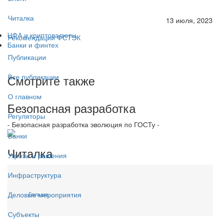
Читалка
13 июля, 2023
ЦФА и криптовалюты
Рекомендации ФСТЭК
Банки и финтех
Публикации
Смотрите также
Все публикации
О главном
Безопасная разработка
Регуляторы
- Безопасная разработка эволюция по ГОСТу -
Банки
Читалка
Угрозы и решения
Инфраструктура
Деловые мероприятия
Больше...
Субъекты