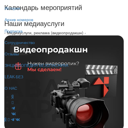
Календарь мероприятий
История
Архив номеров
Наши медиауслуги
Подписка
- Медиауслуги, реклама (видеопродакшн) -
Сотрудничество
Отзывы
ЭНЦИКЛОПЕДИЯ БЕЗОПАСНИКА
LEAK-БЕЗ
О НАС