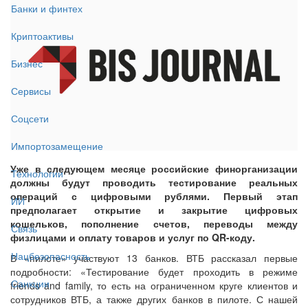
Банки и финтех
Криптоактивы
Бизнес
Сервисы
Соцсети
Импортозамещение
Уже в следующем месяце российские финорганизации
Технологии
должны будут проводить тестирование реальных
операций с цифровыми рублями. Первый этап
ИИ
предполагает открытие и закрытие цифровых
кошельков, пополнение счетов, переводы между
Связь
физлицами и оплату товаров и услуг по QR-коду.
Нацбезопасность
В «пилоте» участвуют 13 банков. ВТБ рассказал первые
подробности: «Тестирование будет проходить в режиме
Санкции
friends and family, то есть на ограниченном круге клиентов и
сотрудников ВТБ, а также других банков в пилоте. С нашей