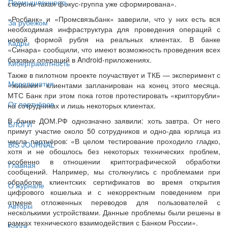
Промышленность
стороны такая фокус-группа уже сформирована».
«Росбанк» и «Промсвязьбанк» заверили, что у них есть вся
За рубежом
необходимая инфраструктура для проведения операций с
новой формой рубля на реальных клиентах. В банке
Кадры
«Синара» сообщили, что имеют возможность проведения всех
базовых операций в Android-приложениях.
Киберграмотность
Также в пилотном проекте поучаствует и ТКБ — эксперимент с
Мероприятия
«живыми» клиентами запланирован на конец этого месяца.
МТС Банк при этом пока готов протестировать «крипторубли»
От партнёров
на сотрудниках и лишь некоторых клиентах.
В банке ДОМ.РФ однозначно заявили: хоть завтра. От него
БЛОГИ
примут участие около 50 сотрудников и одно-два юрлица из
числа партнёров: «В целом тестирование проходило гладко,
BIS JOURNAL
хотя и не обошлось без некоторых технических проблем,
особенно в отношении криптографической обработки
Главная
сообщений. Например, мы столкнулись с проблемами при
обработке клиентских сертификатов во время открытия
О журнале
цифрового кошелька и с некорректным поведением при
отмене отложенных переводов для пользователей с
Авторы
несколькими устройствами. Данные проблемы были решены в
рамках технического взаимодействия с Банком России».
Блоги