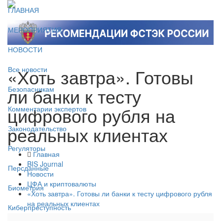
ГЛАВНАЯ
МЕРОПРИЯТИЯ
НОВОСТИ
«Хоть завтра». Готовы
Все новости
ли банки к тесту
Безопасникам
цифрового рубля на
Комментарии экспертов
реальных клиентах
Законодательство
Регуляторы
Главная
BIS Journal
Персданные
Новости
ЦФА и криптовалюты
Биометрия
«Хоть завтра». Готовы ли банки к тесту цифрового рубля
на реальных клиентах
Киберпреступность