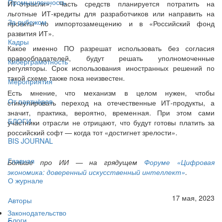
Промышленность
ИТ-отрасли». Часть средств планируется потратить на
льготные ИТ-кредиты для разработчиков или направить на
За рубежом
проекты по импортозамещению и в «Российский фонд
развития ИТ».
Кадры
Какое именно ПО разрешат использовать без согласия
правообладателей, будут решать уполномоченные
Киберграмотность
регуляторы. Срок использования иностранных решений по
такой схеме также пока неизвестен.
Мероприятия
Есть мнение, что механизм в целом нужен, чтобы
От партнёров
стимулировать переход на отечественные ИТ-продукты, а
значит, практика, вероятно, временная. При этом сами
БЛОГИ
участники отрасли не отрицают, что будут готовы платить за
российский софт — когда тот «достигнет зрелости».
BIS JOURNAL
Главная
Больше про ИИ — на грядущем
Форуме «Цифровая
экономика: доверенный искусственный интеллект»
.
О журнале
17 мая, 2023
Авторы
Законодательство
Блоги