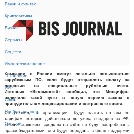
Банки и финтех
Криптоактивы
Бизнес
Сервисы
Соцсети
Импортозамещение
Компании в России смогут легально пользоваться
Технологии
зарубежным ПО, если будут отправлять оплату за
лицензии на специальные рублёвые счета.
ИИ
Источник «Ведомостей» сообщил, что Минцифры
включило такой пункт в новую версию закона о
Связь
принудительном лицензировании иностранного софта.
Нацбезопасность
Он уточнил, что организации будут платить по тем же
тарифам, которые действовали до ухода вендоров из РФ:
Санкции
«Если оставшиеся средства на счёте не будут востребованы
правообладателями, они будут переданы в фонд поддержки