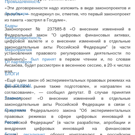
Промышленность
«Эти договоренности надо изложить в виде законопроектов и
За рубежом
принять», — подчеркнул он, отметив, что первый законопроект
из пакета «застрял в Госдуме».
Кадры
Законопроект № 237585-8 «О внесении изменений в
Федеральный закон "О цифровых финансовых активах,
Киберграмотность
цифровой валюте и о внесении изменений в отдельные
законодательные акты Российской Федерации" (в части
Мероприятия
установления правового регулирования деятельности по
майнингу)»
был принят
в первом чтении и, по словам
От партнёров
Аксакова, будет рассмотрен в весеннюю сессию, в 20-х числах
мая.
БЛОГИ
«Ещё один закон об экспериментальных правовых режимах на
BIS JOURNAL
финансовом рынке также подготовлен, и направлен на
согласование», — сообщил депутат. В случае принятия
Главная
Законопроект «О внесении изменений в отдельные
законодательные акты Российской Федерации в связи с
О журнале
принятием Федерального закона "Об экспериментальных
правовых режимах в сфере цифровых инноваций в
Авторы
Российской Федерации" (в части разработки, апробации и
внедрения цифровых инноваций на финансовом
Блоги
рынке)
легализует
оборот криптовалют в российском