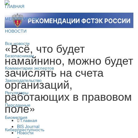
ГЛАВНАЯ
МЕРОПРИЯТИЯ
НОВОСТИ
«Всё, что будет
Все новости
намайнино, можно будет
Безопасникам
зачислять на счета
Комментарии экспертов
организаций,
Законодательство
работающих в правовом
Регуляторы
поле»
Персданные
Биометрия
Главная
BIS Journal
Киберпреступность
Новости