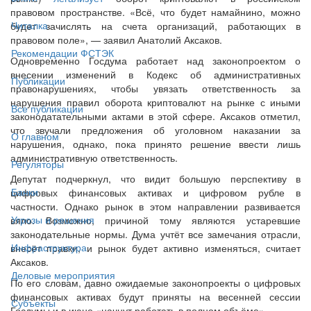
правовом пространстве. «Всё, что будет намайнино, можно
Читалка
будет зачислять на счета организаций, работающих в
правовом поле», — заявил Анатолий Аксаков.
Рекомендации ФСТЭК
Одновременно Госдума работает над законопроектом о
внесении изменений в Кодекс об административных
Публикации
правонарушениях, чтобы увязать ответственность за
нарушения правил оборота криптовалют на рынке с иными
Все публикации
законодатательными актами в этой сфере. Аксаков отметил,
что звучали предложения об уголовном наказании за
О главном
нарушения, однако, пока принято решение ввести лишь
административную ответственность.
Регуляторы
Депутат подчеркнул, что видит большую перспективу в
Банки
цифровых финансовых активах и цифровом рубле в
частности. Однако рынок в этом направлении развивается
Угрозы и решения
вяло. Возможно, причиной тому являются устаревшие
законодательные нормы. Дума учтёт все замечания отрасли,
Инфраструктура
внесёт правки, и рынок будет активно изменяться, считает
Аксаков.
Деловые мероприятия
По его словам, давно ожидаемые законопроекты о цифровых
финансовых активах будут приняты на весенней сессии
Субъекты
Госдумы и в июне «начнут работать в полном объёме».