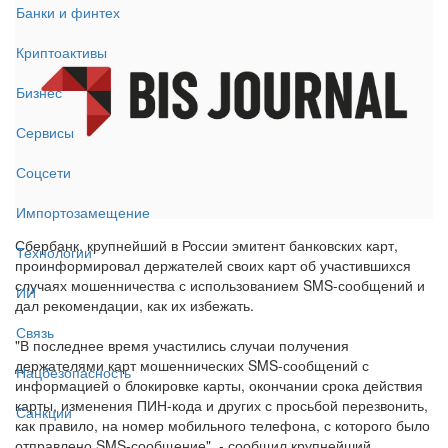
Банки и финтех
Криптоактивы
Бизнес
Сервисы
Соцсети
Импортозамещение
Сбербанк, крупнейший в России эмитент банковских карт,
Технологии
проинформировал держателей своих карт об участившихся
случаях мошенничества с использованием SMS-сообщений и
ИИ
дал рекомендации, как их избежать.
Связь
"В последнее время участились случаи получения
держателями карт мошеннических SMS-сообщений с
Нацбезопасность
информацией о блокировке карты, окончании срока действия
карты, изменения ПИН-кода и других с просьбой перезвонить,
Санкции
как правило, на номер мобильного телефона, с которого было
отправлено SMS-сообщение", - сообщил крупнейший