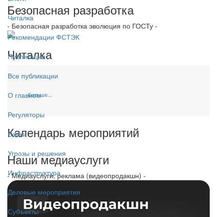
Безопасная разработка
Читалка
- Безопасная разработка эволюция по ГОСТу -
Рекомендации ФСТЭК
Читалка
Публикации
Все публикации
О главном
Больше...
Регуляторы
Календарь мероприятий
Банки
Угрозы и решения
Наши медиауслуги
Инфраструктура
- Медиауслуги, реклама (видеопродакшн) -
Деловые мероприятия
Субъекты