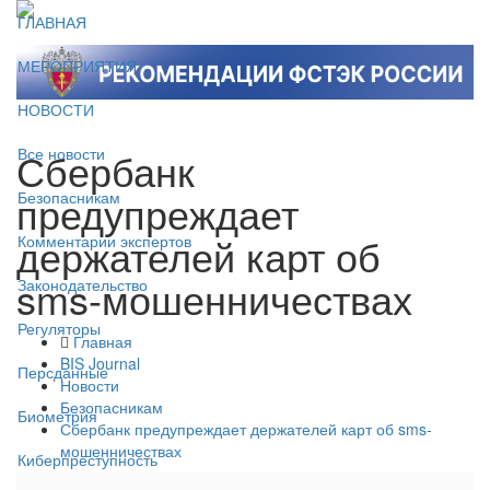
ГЛАВНАЯ
МЕРОПРИЯТИЯ
НОВОСТИ
Сбербанк
Все новости
предупреждает
Безопасникам
держателей карт об
Комментарии экспертов
sms-мошенничествах
Законодательство
Регуляторы
Главная
BIS Journal
Персданные
Новости
Безопасникам
Биометрия
Сбербанк предупреждает держателей карт об sms-
мошенничествах
Киберпреступность