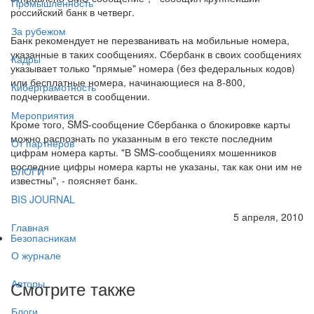
Промышленность
российский банк в четверг.
За рубежом
Банк рекомендует не перезванивать на мобильные номера,
указанные в таких сообщениях. Сбербанк в своих сообщениях
Кадры
указывает только "прямые" номера (без федеральных кодов)
или бесплатные номера, начинающиеся на 8-800,
Киберграмотность
подчеркивается в сообщении.
Мероприятия
Кроме того, SMS-сообщение Сбербанка о блокировке карты
можно распознать по указанным в его тексте последним
От партнёров
цифрам номера карты. "В SMS-сообщениях мошенников
последние цифры номера карты не указаны, так как они им не
БЛОГИ
известны", - поясняет банк.
BIS JOURNAL
5 апреля, 2010
Главная
Безопасникам
О журнале
Смотрите также
Авторы
Блоги