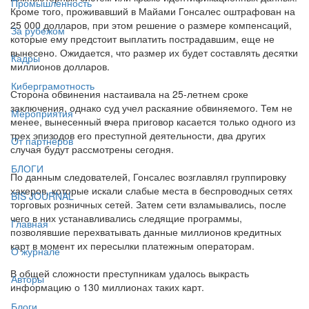
Промышленность
Кроме того, проживавший в Майами Гонсалес оштрафован на
25 000 долларов, при этом решение о размере компенсаций,
За рубежом
которые ему предстоит выплатить пострадавшим, еще не
вынесено. Ожидается, что размер их будет составлять десятки
Кадры
миллионов долларов.
Киберграмотность
Сторона обвинения настаивала на 25-летнем сроке
заключения, однако суд учел раскаяние обвиняемого. Тем не
Мероприятия
менее, вынесенный вчера приговор касается только одного из
трех эпизодов его преступной деятельности, два других
От партнёров
случая будут рассмотрены сегодня.
БЛОГИ
По данным следователей, Гонсалес возглавлял группировку
хакеров, которые искали слабые места в беспроводных сетях
BIS JOURNAL
торговых розничных сетей. Затем сети взламывались, после
чего в них устанавливались следящие программы,
Главная
позволявшие перехватывать данные миллионов кредитных
карт в момент их пересылки платежным операторам.
О журнале
В общей сложности преступникам удалось выкрасть
Авторы
информацию о 130 миллионах таких карт.
Блоги