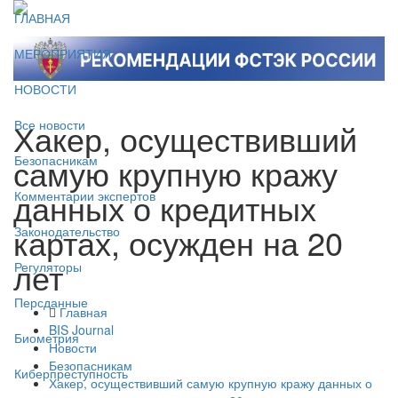
ГЛАВНАЯ
МЕРОПРИЯТИЯ
НОВОСТИ
Хакер, осуществивший
Все новости
самую крупную кражу
Безопасникам
данных о кредитных
Комментарии экспертов
картах, осужден на 20
Законодательство
лет
Регуляторы
Персданные
Главная
BIS Journal
Биометрия
Новости
Безопасникам
Киберпреступность
Хакер, осуществивший самую крупную кражу данных о