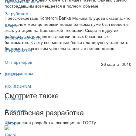
Промышленность
пострадавшим возмещается в полном объеме.
За рубежом
Пресс-секретарь Komercni Banka Моника Клуцова сказала, что
в прошлом месяце первый новый банкомат уже был введен в
Кадры
эксплуатацию на Вацлавской площади. Скоро и в других
районах Праги появятся десятки новых безопасных
Киберграмотность
банкоматов. К лету все местные банки планируют установить
банкоматы с высоким уровнем защиты от мошенников.
Мероприятия
От партнёров
26 марта, 2010
Безопасникам
БЛОГИ
BIS JOURNAL
Смотрите также
Главная
Безопасная разработка
О журнале
- Безопасная разработка эволюция по ГОСТу -
Авторы
Блоги