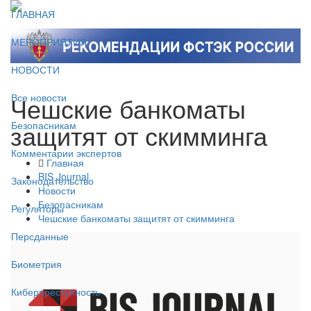
ГЛАВНАЯ
МЕРОПРИЯТИЯ
НОВОСТИ
Чешские банкоматы
Все новости
защитят от скимминга
Безопасникам
Комментарии экспертов
Главная
BIS Journal
Законодательство
Новости
Безопасникам
Регуляторы
Чешские банкоматы защитят от скимминга
Персданные
Биометрия
Киберпреступность