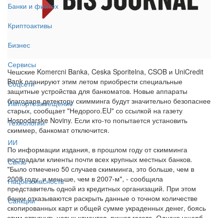
Банки и финтех
Криптоактивы
Бизнес
Сервисы
Чешские Komercni Banka, Ceska Sporitelna, CSOB и UniCredit
Bank планируют этим летом приобрести специальные
Соцсети
защитные устройства для банкоматов. Новые аппараты
благодаря детектору скимминга будут значительно безопаснее
Импортозамещение
старых, сообщает "Недорого.EU" со ссылкой на газету
Hospodarske Noviny. Если кто-то попытается установить
Технологии
скиммер, банкомат отключится.
ИИ
По информации издания, в прошлом году от скимминга
пострадали клиенты почти всех крупных местных банков.
Связь
"Было отмечено 50 случаев скимминга, это больше, чем в
2008 году, и меньше, чем в 2007-м", - сообщила
Нацбезопасность
представитель одной из кредитных организаций. При этом
банки отказываются раскрыть данные о точном количестве
Санкции
скопированных карт и общей сумме украденных денег, боясь
этим отпугнуть новых клиентов, пишет газета. Однако ущерб