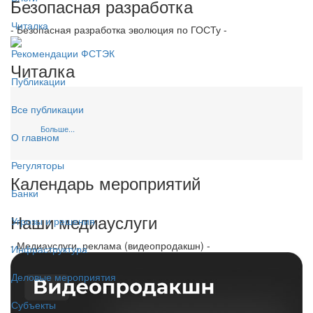
Безопасная разработка
Читалка
- Безопасная разработка эволюция по ГОСТу -
Рекомендации ФСТЭК
Читалка
Публикации
Все публикации
Больше...
О главном
Регуляторы
Календарь мероприятий
Банки
Наши медиауслуги
Угрозы и решения
- Медиауслуги, реклама (видеопродакшн) -
Инфраструктура
Деловые мероприятия
Субъекты