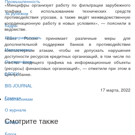
Промышленность
«Минцифры организует работу по фильтрации зарубежного
трафика с использованием технических средств
За рубежом
противодействия угрозам, а также ведёт межведомственную
координационную работу в новых условиях», — пояснили в
Кадры
ведомстве.
Киберграмотность
«Банк России принимает различные меры для
дополнительной поддержки банков в противодействии
Мероприятия
компьютерным атакам, чтобы не допускать нарушения
доступности ресурсов кредитных организаций, в том числе по
От партнёров
очистке входящего трафика на информационные объекты
(ресурсы) финансовых организаций», — отметили при этом в
БЛОГИ
Центробанке.
BIS JOURNAL
17 марта, 2022
Главная
Безопасникам
О журнале
Смотрите также
Авторы
Блоги