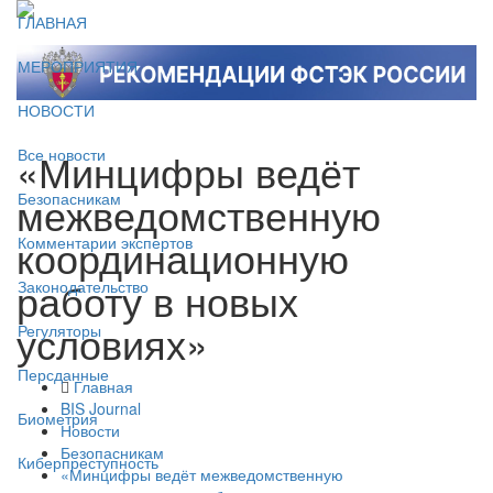
ГЛАВНАЯ
МЕРОПРИЯТИЯ
НОВОСТИ
«Минцифры ведёт
Все новости
межведомственную
Безопасникам
координационную
Комментарии экспертов
работу в новых
Законодательство
условиях»
Регуляторы
Персданные
Главная
BIS Journal
Биометрия
Новости
Безопасникам
Киберпреступность
«Минцифры ведёт межведомственную