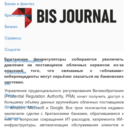
Банки и финтех
Криптоактивы
Бизнес
Сервисы
Соцсети
Британские финрегуляторы собираются увеличить
Импортозамещение
давление на поставщиков облачных сервисов из-за
опасений того, что связанные с «облаками»
Технологии
киберинциденты могут серьёзно сказаться на банковских
системах.
ИИ
Управление пруденциального регулирования Великобритании
Связь
(Prudential Regulation Authority, PRA) хочет получить доступ к
большему объёму данных крупнейших облачных поставщиков
Нацбезопасность
— Amazon, Microsoft и Google. Все трое техгигантов недавно
заключили сделки с британскими банками, обратившимися к
Санкции
ним по вопросам сокращения ИТ-расходов, капремонта ИИ-
инфраструктуры, автоматизации обслуживания клиентов и