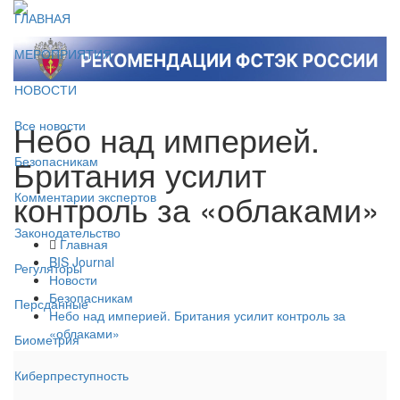
ГЛАВНАЯ
МЕРОПРИЯТИЯ
НОВОСТИ
Небо над империей.
Все новости
Британия усилит
Безопасникам
контроль за «облаками»
Комментарии экспертов
Законодательство
Главная
BIS Journal
Регуляторы
Новости
Безопасникам
Персданные
Небо над империей. Британия усилит контроль за
«облаками»
Биометрия
Киберпреступность