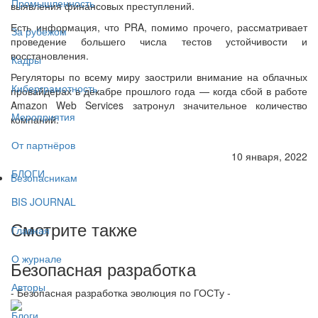
Промышленность
выявления финансовых преступлений.
Есть информация, что PRA, помимо прочего, рассматривает
За рубежом
проведение большего числа тестов устойчивости и
восстановления.
Кадры
Регуляторы по всему миру заострили внимание на облачных
Киберграмотность
провайдерах в декабре прошлого года — когда сбой в работе
Amazon Web Services затронул значительное количество
Мероприятия
компаний.
От партнёров
10 января, 2022
БЛОГИ
Безопасникам
BIS JOURNAL
Смотрите также
Главная
О журнале
Безопасная разработка
Авторы
- Безопасная разработка эволюция по ГОСТу -
Блоги