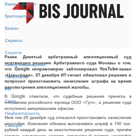
Банки и финтех
Криптоактивы
Бизнес
Сервисы
Соцсети
Ранее Девятый арбитражный апелляционный суд
подтвердил решение Арбитражного суда Москвы о том,
Импортозамещение
что Google неправомерно заблокировал YouTube-канал
«Царьграда». 27 декабря ИТ-гигант обжаловал решение и
Технологии
попросил приостановить начисление штрафа на время
рассмотрения апелляционной жалобы.
ИИ
В Google отметили, что судебные решения приняты в
Связь
отношении российского юрлица ООО «Гугл», а решение суда
исполнено американским офисом.
Нацбезопасность
Меж тем 29 декабря суд отказался приостановить начисление
неустойки. Компания обязана выплачивать штраф в 100 тыс.
Санкции
рублей каждый день за неисполнение решения суда, причём
каждую следующую неделю ежедневный размер неустойки