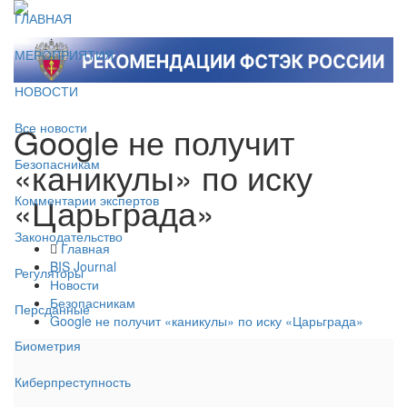
ГЛАВНАЯ
МЕРОПРИЯТИЯ
НОВОСТИ
Google не получит
Все новости
«каникулы» по иску
Безопасникам
«Царьграда»
Комментарии экспертов
Законодательство
Главная
BIS Journal
Регуляторы
Новости
Безопасникам
Персданные
Google не получит «каникулы» по иску «Царьграда»
Биометрия
Киберпреступность