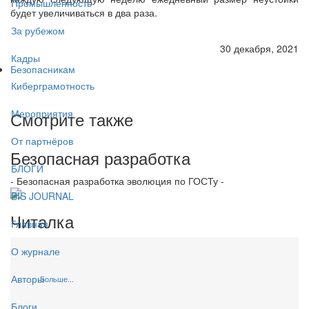
Промышленность
будет увеличиваться в два раза.
За рубежом
30 декабря, 2021
Кадры
Безопасникам
Киберграмотность
Мероприятия
Смотрите также
От партнёров
Безопасная разработка
БЛОГИ
- Безопасная разработка эволюция по ГОСТу -
BIS JOURNAL
Читалка
Главная
О журнале
Авторы
Больше...
Блоги