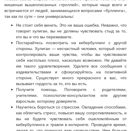
мишенью вышеописанных «троллей», которые чаще всего и
встречаются от людей, занимающихся вопросами «буллинга»,
так как по сути – они универсальны:
Не стоит себя винить. Это не ваша ошибка. Неважно, что
говорит хулиган, вы не должны чувствовать стыд за то,
кто вы и что вы переживаете.
Постарайтесь посмотреть на кибербуллинг с другой
стороны. Хулиган — несчастный человек, который хочет
контролировать ваши чувства, чтобы вы чувствовали
себя настолько плохо, насколько возможно. Не давайте
им такого удовлетворения. Удалите все сообщения с
издевательствами и сфокусируйтесь на позитивной
стороне. Существует много прекрасного в вас, что
вызывает гордость за то, кто вы есть.
Получите помощь. Поговорите с родителями,
учителями, психологом-консультантом или другим
взрослым, которому доверяете.
Научитесь бороться со стрессом. Овладение способами,
как облегчить стресс, повысит вашу сопротивляемость, и
вы не будете чувствовать себя ошеломлённым от
кибербуллинга и травли в интернете. Проводите время,
делая то, что приносит вам удовольствие. Чем больше