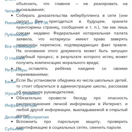
объяснить, что главное – не реагировать на
высказывания;
Читалка
Собирать доказательства кибербуллинга в сети (они
смогут Вам пригодиться в будущем, храните
Рекомендации ФСТЭК
принтскрины страниц, сообщения и т. п.), так как лишь
совсем недавно Федеральная нотариальная палата
Публикации
заявила, что нотариусы имеют право заверять
скриншоты переписок, подтверждающих факт травли.
Все публикации
На основании этого документа может быть запущен
судебный процесс, в результате которого истец может
О главном
получить компенсацию морального вреда;
Не оставлять ребёнка наедине со своими
Регуляторы
переживаниями;
Если Вы установили обидчика из числа школьных детей,
Банки
то стоит обратиться в администрацию школы, рассказав
об инциденте руководителям;
Угрозы и решения
Обязательно провести беседу про опасность
распространения личной информации в Интернет, и
Инфраструктура
любой другой информации, выкладываемой в открытый
доступ;
Деловые мероприятия
Вспомнить про парольную защиту, проверить
идентификацию в социальных сетях, сменить пароли.
Субъекты