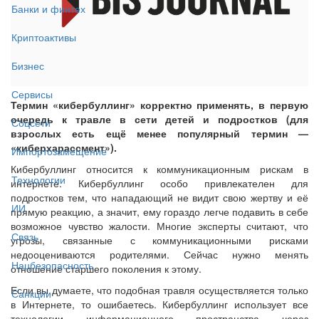
Банки и финтех
Криптоактивы
Бизнес
Сервисы
Термин «кибербуллинг» корректно применять, в первую
очередь к травле в сети детей и подростков (для
Соцсети
взрослых есть ещё менее популярный термин —
«киберхарассмент»).
Импортозамещение
Кибербуллинг относится к коммуникационным рискам в
Технологии
интернете. Кибербуллинг особо привлекателен для
подростков тем, что нападающий не видит свою жертву и её
ИИ
прямую реакцию, а значит, ему гораздо легче подавить в себе
возможное чувство жалости. Многие эксперты считают, что
Связь
угрозы, связанные с коммуникационными рисками
недооцениваются родителями. Сейчас нужно менять
Нацбезопасность
отношение старшего поколения к этому.
Если вы думаете, что подобная травля осуществляется только
Санкции
в Интернете, то ошибаетесь. Кибербуллинг использует все
технологии информационного пространства через