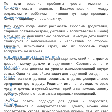
По сути решение проблемы кроется именно в
История
психологическом аспекте. Взаимоотношения между
родителем и ребёнком – именно тут надо проводить
Архив номеров
Коммуникационную профилактику.
Дети редко когда могут рассказать взрослым (родителям,
Подписка
старшим братьям/сёстрам, учителям и воспитателям в школе)
о том, что их действительно беспокоит. Зачастую дети боятся
Сотрудничество
столкнуться с непониманием и неприятием со стороны
взрослых, испытывают страх, что их проблемы будут
Отзывы
восприняты не всерьёз.
ЭНЦИКЛОПЕДИЯ БЕЗОПАСНИКА
Такие проблемы основаны на разнице поколений и на кризисе
доверия между детьми и родителями. Соответственно, и
LEAK-БЕЗ
решаться они должны на уровне взаимоотношений внутри
семьи. Одна из важнейших задач для родителей сегодня – с
О НАС
самого раннего детства воспитать в детях доверительное
отношение друг к другу. Родители именно те люди, которые
могут и должны в нужный момент прийти на помощь своему
ребёнку, уберечь от возможных страшных последствий.
Эти же советы подойдут для детей и подростков,
столкнувшихся с интернет-травлей. Однако, можно ещё
посоветовать, скорее, психологические приёмы тем, кто стал