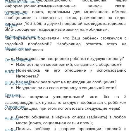
Промышленность
информационно-коммуникационные каналы связи:
электронная почта, программы для мгновенного обмена
За рубежом
сообщениями в социальных сетях, размещение на видео
порталах (YouTube, и других) непристойных видеоматериалов,
Кадры
SMS-сообщения, надоедливые звонки на мобильный.
Киберграмотность
Как определить родителям, что Ваш ребёнок столкнулся с
подобной проблемой? Необходимо ответить всего на
Мероприятия
несколько вопросов:
Изменилось ли настроение ребёнка в худшую сторону?
От партнёров
Избегает ли он мероприятий, связанных с общением?
Поменялось ли его отношение к использованию
БЛОГИ
Интернета?
Как ребёнок реагирует на приходящие сообщения?
BIS JOURNAL
Не удалял ли он свою страницу в социальной сети?
Главная
Если Вы получили утвердительный хотя бы на 2
вышеприведённых пункта, то следует пообщаться с ребёнком
О журнале
о происходящем, при этом использовать следующие меры:
Внести обидчика в чёрные списки (забанить) в любом
Авторы
месте (почта, социальная сеть и проч.);
Помочь ребёнку в вопросе провокации троллей и
Блоги