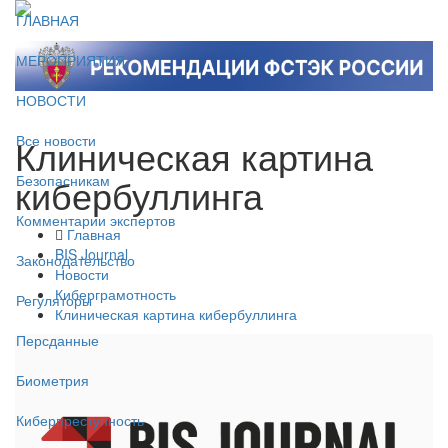
ГЛАВНАЯ
МЕРОПРИЯТИЯ
НОВОСТИ
Клиническая картина
Все новости
кибербуллинга
Безопасникам
Комментарии экспертов
Главная
BIS Journal
Законодательство
Новости
Киберграмотность
Регуляторы
Клиническая картина кибербуллинга
Персданные
Биометрия
Киберпреступность