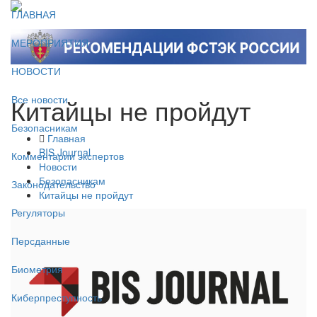
ГЛАВНАЯ
МЕРОПРИЯТИЯ
НОВОСТИ
Китайцы не пройдут
Все новости
Безопасникам
Главная
BIS Journal
Комментарии экспертов
Новости
Безопасникам
Законодательство
Китайцы не пройдут
Регуляторы
Персданные
Биометрия
Киберпреступность