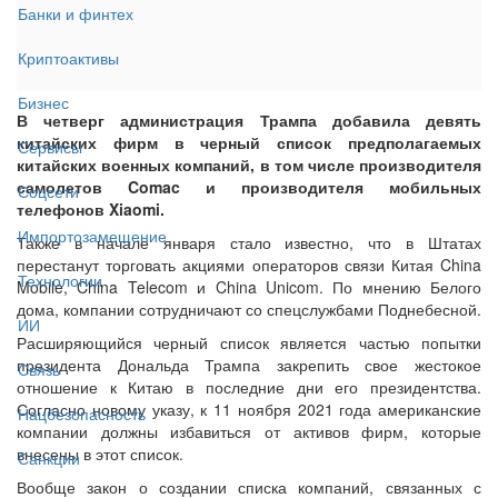
Банки и финтех
Криптоактивы
Бизнес
В четверг администрация Трампа добавила девять
китайских фирм в черный список предполагаемых
Сервисы
китайских военных компаний, в том числе производителя
самолетов Comac и производителя мобильных
Соцсети
телефонов Xiaomi.
Импортозамещение
Также в начале января стало известно, что в Штатах
перестанут торговать акциями операторов связи Китая China
Технологии
Mobile, China Telecom и China Unicom. По мнению Белого
дома, компании сотрудничают со спецслужбами Поднебесной.
ИИ
Расширяющийся черный список является частью попытки
президента Дональда Трампа закрепить свое жестокое
Связь
отношение к Китаю в последние дни его президентства.
Согласно новому указу, к 11 ноября 2021 года американские
Нацбезопасность
компании должны избавиться от активов фирм, которые
внесены в этот список.
Санкции
Вообще закон о создании списка компаний, связанных с