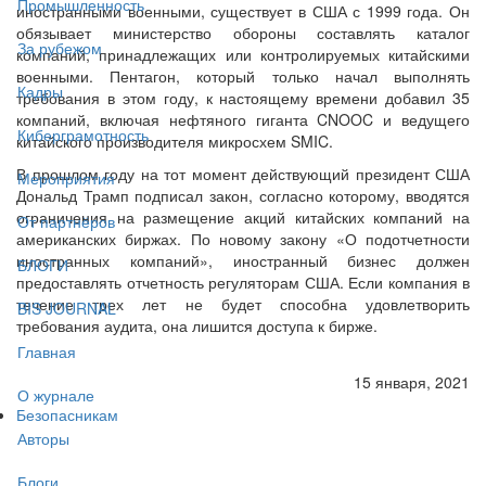
Промышленность
иностранными военными, существует в США с 1999 года. Он
обязывает министерство обороны составлять каталог
За рубежом
компаний, принадлежащих или контролируемых китайскими
военными. Пентагон, который только начал выполнять
Кадры
требования в этом году, к настоящему времени добавил 35
компаний, включая нефтяного гиганта CNOOC и ведущего
Киберграмотность
китайского производителя микросхем SMIC.
В прошлом году на тот момент действующий президент США
Мероприятия
Дональд Трамп подписал закон, согласно которому, вводятся
ограничения на размещение акций китайских компаний на
От партнёров
американских биржах. По новому закону «О подотчетности
иностранных компаний», иностранный бизнес должен
БЛОГИ
предоставлять отчетность регуляторам США. Если компания в
течение трех лет не будет способна удовлетворить
BIS JOURNAL
требования аудита, она лишится доступа к бирже.
Главная
15 января, 2021
О журнале
Безопасникам
Авторы
Блоги