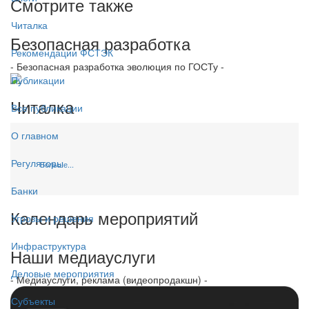
Смотрите также
Читалка
Безопасная разработка
Рекомендации ФСТЭК
- Безопасная разработка эволюция по ГОСТу -
Публикации
Читалка
Все публикации
О главном
Регуляторы
Больше...
Банки
Календарь мероприятий
Угрозы и решения
Инфраструктура
Наши медиауслуги
Деловые мероприятия
- Медиауслуги, реклама (видеопродакшн) -
Субъекты