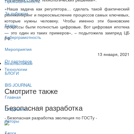
Промышленность
«Наша задача как регулятора… сделать такой фактический
За рубежом
реинжиниринг и переосмысление процессов самых ключевых,
которые нужны человеку. Чтобы именно эти банковские
Кадры
процессы были полностью цифровые. Вот цифровая ипотека
— это один из таких примеров», – подытожила зампред ЦБ
Киберграмотность
РФ.
Мероприятия
13 января, 2021
От партнёров
Безопасникам
Технологии
БЛОГИ
BIS JOURNAL
Смотрите также
Главная
Безопасная разработка
О журнале
- Безопасная разработка эволюция по ГОСТу -
Авторы
Блоги