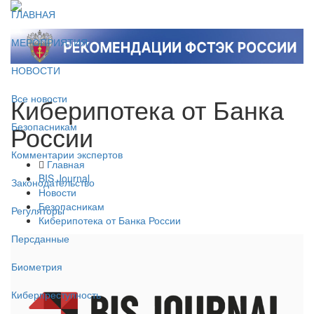
ГЛАВНАЯ
МЕРОПРИЯТИЯ
НОВОСТИ
Киберипотека от Банка
Все новости
России
Безопасникам
Комментарии экспертов
Главная
BIS Journal
Законодательство
Новости
Безопасникам
Регуляторы
Киберипотека от Банка России
Персданные
Биометрия
Киберпреступность