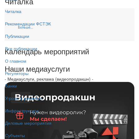
Читалка
Читалка
Рекомендации ФСТЭК
Больше...
Публикации
Все публикации
Календарь мероприятий
О главном
Наши медиауслуги
Регуляторы
- Медиауслуги, реклама (видеопродакшн) -
Банки
Угрозы и решения
Инфраструктура
Деловые мероприятия
Субъекты