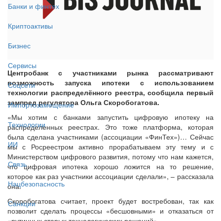
Банки и финтех
Криптоактивы
Бизнес
Сервисы
Центробанк с участниками рынка рассматривают
возможность запуска ипотеки с использованием
Соцсети
технологии распределённого реестра, сообщила первый
зампред регулятора Ольга Скоробогатова.
Импортозамещение
«Мы хотим с банками запустить цифровую ипотеку на
Технологии
распределенных реестрах. Это тоже платформа, которая
была сделана участниками (ассоциации «ФинТех»)… Сейчас
ИИ
мы с Росреестром активно прорабатываем эту тему и с
Министерством цифрового развития, потому что нам кажется,
Связь
что цифровая ипотека хорошо ложится на то решение,
которое как раз участники ассоциации сделали», – рассказала
Нацбезопасность
она.
Скоробогатова считает, проект будет востребован, так как
Санкции
позволит сделать процессы «бесшовными» и отказаться от
«рутинных старых технологических решений».