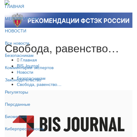
ГЛАВНАЯ
МЕРОПРИЯТИЯ
НОВОСТИ
Свобода, равенство…
Все новости
Безопасникам
Главная
BIS Journal
Комментарии экспертов
Новости
Безопасникам
Законодательство
Свобода, равенство…
Регуляторы
Персданные
Биометрия
Киберпреступность