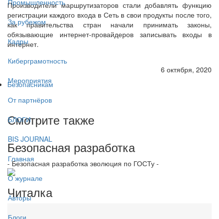
Промышленность
Производители маршрутизаторов стали добавлять функцию
регистрации каждого входа в Сеть в свои продукты после того,
За рубежом
как правительства стран начали принимать законы,
обязывающие интернет-провайдеров записывать входы в
Кадры
интернет.
Киберграмотность
6 октября, 2020
Мероприятия
Безопасникам
От партнёров
Смотрите также
БЛОГИ
BIS JOURNAL
Безопасная разработка
Главная
- Безопасная разработка эволюция по ГОСТу -
О журнале
Читалка
Авторы
Блоги