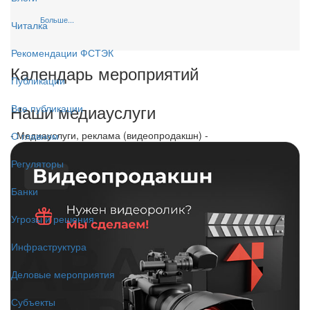
Больше...
Читалка
Рекомендации ФСТЭК
Календарь мероприятий
Публикации
Наши медиауслуги
Все публикации
- Медиауслуги, реклама (видеопродакшн) -
О главном
Регуляторы
Банки
Угрозы и решения
Инфраструктура
Деловые мероприятия
Субъекты