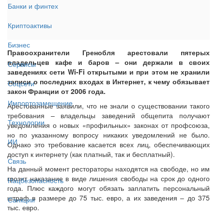
Банки и финтех
Криптоактивы
Бизнес
Правоохранители Гренобля арестовали пятерых
владельцев кафе и баров – они держали в своих
Сервисы
заведениях сети Wi-Fi открытыми и при этом не хранили
записи о последних входах в Интернет, к чему обязывает
Соцсети
закон Франции от 2006 года.
Импортозамещение
Арестованные заявили, что не знали о существовании такого
требования – владельцы заведений общепита получают
Технологии
уведомления о новых «профильных» законах от профсоюза,
но по указанному вопросу никаких уведомлений не было.
ИИ
Однако это требование касается всех лиц, обеспечивающих
доступ к интернету (как платный, так и бесплатный).
Связь
На данный момент рестораторы находятся на свободе, но им
грозит наказание в виде лишения свободы на срок до одного
Нацбезопасность
года. Плюс каждого могут обязать заплатить персональный
штраф в размере до 75 тыс. евро, а их заведения – до 375
Санкции
тыс. евро.