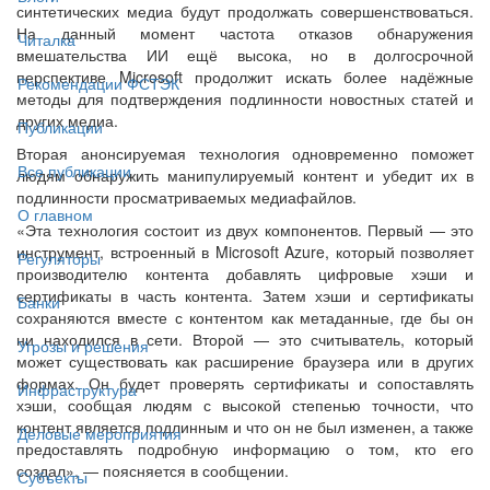
синтетических медиа будут продолжать совершенствоваться.
На данный момент частота отказов обнаружения
Читалка
вмешательства ИИ ещё высока, но в долгосрочной
перспективе Microsoft продолжит искать более надёжные
Рекомендации ФСТЭК
методы для подтверждения подлинности новостных статей и
других медиа.
Публикации
Вторая анонсируемая технология одновременно поможет
Все публикации
людям обнаружить манипулируемый контент и убедит их в
подлинности просматриваемых медиафайлов.
О главном
«Эта технология состоит из двух компонентов. Первый — это
инструмент, встроенный в Microsoft Azure, который позволяет
Регуляторы
производителю контента добавлять цифровые хэши и
сертификаты в часть контента. Затем хэши и сертификаты
Банки
сохраняются вместе с контентом как метаданные, где бы он
ни находился в сети. Второй — это считыватель, который
Угрозы и решения
может существовать как расширение браузера или в других
формах. Он будет проверять сертификаты и сопоставлять
Инфраструктура
хэши, сообщая людям с высокой степенью точности, что
контент является подлинным и что он не был изменен, а также
Деловые мероприятия
предоставлять подробную информацию о том, кто его
создал», — поясняется в сообщении.
Субъекты