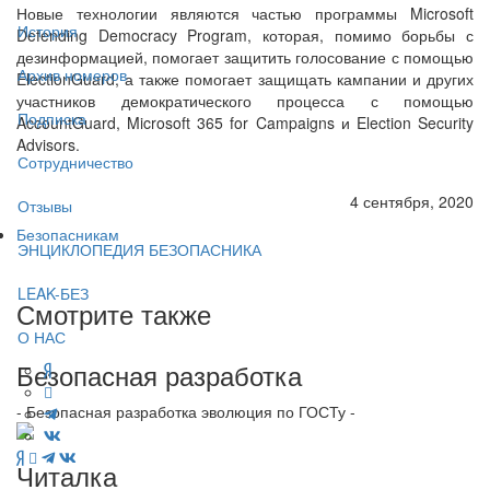
Новые технологии являются частью программы Microsoft
История
Defending Democracy Program, которая, помимо борьбы с
дезинформацией, помогает защитить голосование с помощью
Архив номеров
ElectionGuard, а также помогает защищать кампании и других
участников демократического процесса с помощью
Подписка
AccountGuard, Microsoft 365 for Campaigns и Election Security
Advisors.
Сотрудничество
4 сентября, 2020
Отзывы
Безопасникам
ЭНЦИКЛОПЕДИЯ БЕЗОПАСНИКА
LEAK-БЕЗ
Смотрите также
О НАС
Безопасная разработка
- Безопасная разработка эволюция по ГОСТу -
Читалка