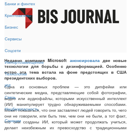
Банки и финтех
Криптоактивы
Бизнес
Сервисы
Соцсети
Недавно компания Microsoft
анонсировала
две новые
Импортозамещение
технологии для борьбы с дезинформацией. Особенно
остро эта тема встала на фоне предстоящих в США
Технологии
президентских выборов.
ИИ
Одна из основных проблем — это дипфейки или
синтетические медиа, представляющие собой фотографии,
Связь
видео или аудиофайлы, которыми искусственный интеллект
(ИИ) манипулирует трудно обнаруживаемыми способами.
Нацбезопасность
Может показаться, что они заставляют людей говорить то, чего
они не говорили, или быть тем, чем они не были, а тот факт,
Санкции
что они созданы ИИ, который может продолжать учиться,
делает неизбежным их превосходство с традиционными