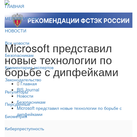
ГЛАВНАЯ
МЕРОПРИЯТИЯ
НОВОСТИ
Microsoft представил
Все новости
новые технологии по
Безопасникам
борьбе с дипфейками
Комментарии экспертов
Законодательство
Главная
BIS Journal
Регуляторы
Новости
Безопасникам
Персданные
Microsoft представил новые технологии по борьбе с
дипфейками
Биометрия
Киберпреступность