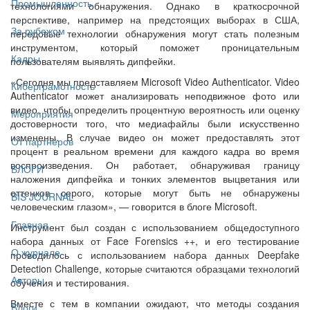
Промышленность
технологиями обнаружения. Однако в краткосрочной
перспективе, например на предстоящих выборах в США,
За рубежом
передовые технологии обнаружения могут стать полезным
инструментом, который поможет проницательным
Кадры
пользователям выявлять дипфейки.
«Сегодня мы представляем Microsoft Video Authenticator. Video
Киберграмотность
Authenticator может анализировать неподвижное фото или
видео, чтобы определить процентную вероятность или оценку
Мероприятия
достоверности того, что медиафайлы были искусственно
изменены. В случае видео он может предоставлять этот
От партнёров
процент в реальном времени для каждого кадра во время
воспроизведения. Он работает, обнаруживая границу
БЛОГИ
наложения дипфейка и тонких элементов выцветания или
оттенков серого, которые могут быть не обнаружены
BIS JOURNAL
человеческим глазом», — говорится в блоге Microsoft.
Главная
Инструмент был создан с использованием общедоступного
набора данных от Face Forensics ++, и его тестирование
О журнале
проводилось с использованием набора данных Deepfake
Detection Challenge, которые считаются образцами технологий
Авторы
обучения и тестирования.
Вместе с тем в компании ожидают, что методы создания
Блоги