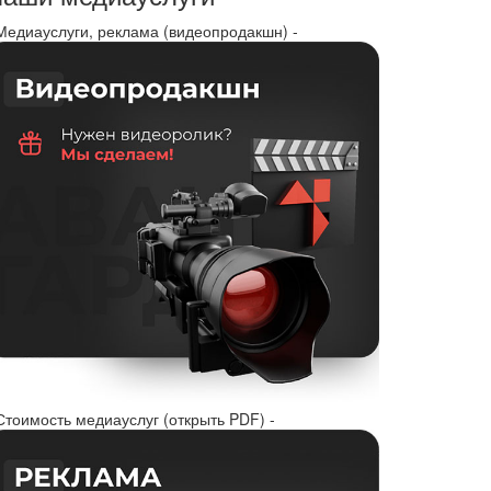
 Медиауслуги, реклама (видеопродакшн) -
Стоимость медиауслуг (открыть PDF) -