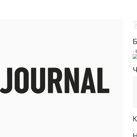
Б
-
Ч
К
Н