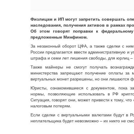
Физлицам и ИП могут запретить совершать оп
наследования, получения активов в рамках пр
Об этом говорят поправки к федеральному
предложенные Минфином.
За незаконный оборот ЦФА, а также сделки с ними
России предлагается ввести административную и уг
штрафа и семи лет лишения свободы, для юрлиц – 
Также майнеры не смогут получать вознагражд
министерства запрещают получение оплаты за м
виртуальных монет разрешены, но они лишаются ф
Юристы, ознакомившиеся с документом, пока за
нормы, позволяющие использовать в РФ крип
Ситуация, говорят они, может привести к тому, что
налоговым потерям.
Если сделки с виртуальными валютами будут в Р
неплательщика будет невозможно – их никто не см