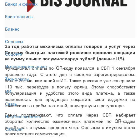
Банки и финтех
Криптоактивы
Бизнес
Сервисы
За год работы механизма оплаты товаров и услуг через
Систему быстрых платежей россияне провели операции
Соцсети
на сумму свыше полумиллиарда рублей (данные ЦБ).
Импортозамещение
Функционал оплаты по QR-коду появился в СБП 1 сентября
прошлого года. С этого дня в системе зарегистрировалось
Технологии
более 25 тыс. компаний и ИП. Также россияне уже совершили
110 тыс. переводов в пользу юрлиц. Этому способствуют
ИИ
популяризация и удобство этого вида платежа, а также
возможность для продавцов сократить свои издержки на
Связь
комиссиях за приём платежей, подчеркнули в регуляторе.
Банки подтверждают, что оплата через СБП набирает
Нацбезопасность
обороты: количество ежемесячных платежей по QR-кодам
растёт, как и сумма среднего чека. Сильным стимулом стала
Санкции
повсеместная самоизоляция.