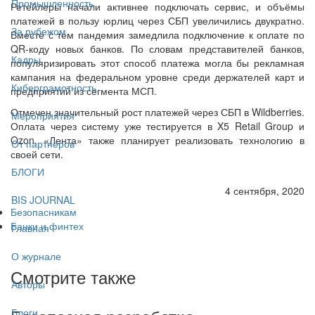
Промышленность
Ретейлеры начали активнее подключать сервис, и объёмы
платежей в пользу юрлиц через СБП увеличились двукратно.
За рубежом
Вместе с тем пандемия замедлила подключение к оплате по
QR-коду новых банков. По словам представителей банков,
Кадры
популяризировать этот способ платежа могла бы рекламная
кампания на федеральном уровне среди держателей карт и
Киберграмотность
предприятий из сегмента МСП.
Отмечен значительный рост платежей через СБП в Wildberries.
Мероприятия
Оплата через систему уже тестируется в X5 Retail Group и
Ozon. «Лента» также планирует реализовать технологию в
От партнёров
своей сети.
БЛОГИ
4 сентября, 2020
BIS JOURNAL
Безопасникам
Банки и финтех
Главная
О журнале
Смотрите также
Авторы
Блоги