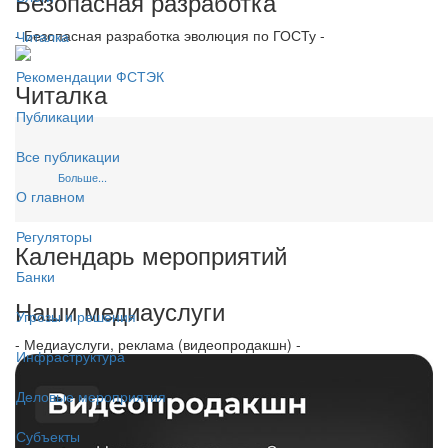
Безопасная разработка
- Безопасная разработка эволюция по ГОСТу -
Читалка
Рекомендации ФСТЭК
Читалка
Публикации
Все публикации
Больше...
О главном
Регуляторы
Календарь мероприятий
Банки
Наши медиауслуги
Угрозы и решения
- Медиауслуги, реклама (видеопродакшн) -
Инфраструктура
Деловые мероприятия
Субъекты