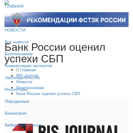
ГЛАВНАЯ
МЕРОПРИЯТИЯ
НОВОСТИ
Банк России оценил
Все новости
успехи СБП
Безопасникам
Комментарии экспертов
Главная
BIS Journal
Законодательство
Новости
Безопасникам
Регуляторы
Банк России оценил успехи СБП
Персданные
Биометрия
Киберпреступность