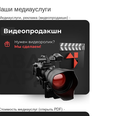
аши медиауслуги
 Медиауслуги, реклама (видеопродакшн) -
Стоимость медиауслуг (открыть PDF) -