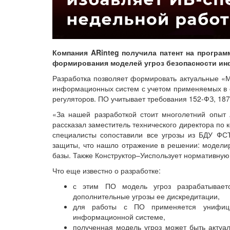
Компания ARinteg получила патент на програ
формирования моделей угроз безопасности инф
Разработка позволяет формировать актуальные «
информационных систем с учетом применяемых в о
регуляторов. ПО учитывает требования 152-ФЗ, 18
«За нашей разработкой стоит многолетний опыт 
рассказал заместитель технического директора по к
специалисты сопоставили все угрозы из БДУ ФС
защиты, что нашло отражение в решении: моделиро
базы. Также Конструктор–Уиспользует нормативную 
Что еще известно о разработке:
с этим ПО модель угроз разрабатывает
дополнительные угрозы ее дискредитации,
для работы с ПО применяется унифиц
информационной системе,
полученная модель угроз может быть актуа