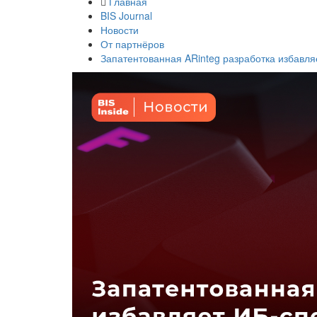
Главная
BIS Journal
Новости
От партнёров
Запатентованная ARinteg разработка избавля