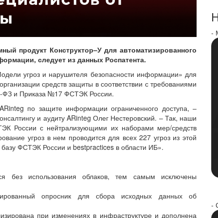
Н
-
ммный продукт Конструктор–У для автоматизированного
ормации, следует из данных Роспатента.
Модели угроз и нарушителя безопасности информации» для
рганизации средств защиты в соответствии с требованиями
7-ФЗ и Приказа №17 ФСТЭК России.
ARinteg по защите информации ограниченного доступа, –
онсалтингу и аудиту ARinteg Олег Нестеровский. – Так, наши
ТЭК России с нейтрализующими их наборами мер/средств
вание угроз в нем проводится для всех 227 угроз из этой
базу ФСТЭК России и bestpractices в области ИБ».
ся без использования облаков, тем самым исключены
ированный опросник для сбора исходных данных об
- 
лизирована при изменениях в инфраструктуре и дополнена