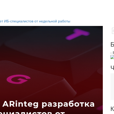
ет ИБ-специалистов от недельной работы
Б
-
Ч
К