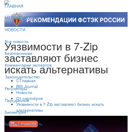
ГЛАВНАЯ
МЕРОПРИЯТИЯ
НОВОСТИ
Уязвимости в 7-Zip
Все новости
заставляют бизнес
Безопасникам
искать альтернативы
Комментарии экспертов
Законодательство
Главная
BIS Journal
Регуляторы
Новости
От партнёров
Персданные
Уязвимости в 7-Zip заставляют бизнес искать
альтернативы
Биометрия
Киберпреступность