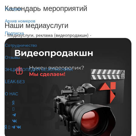
Календарь мероприятий
История
Архив номеров
Наши медиауслуги
Подписка
- Медиауслуги, реклама (видеопродакшн) -
Сотрудничество
Отзывы
ЭНЦИКЛОПЕДИЯ БЕЗОПАСНИКА
LEAK-БЕЗ
О НАС