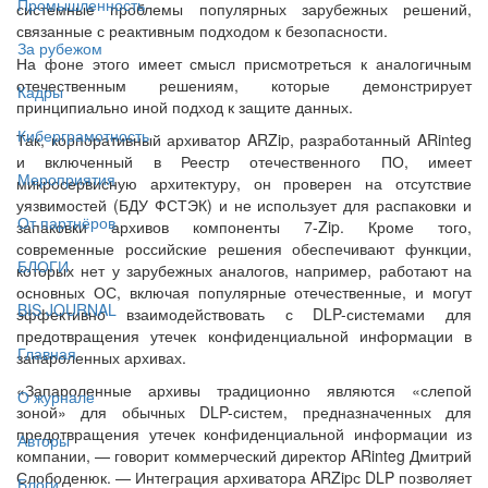
Промышленность
системные проблемы популярных зарубежных решений,
связанные с реактивным подходом к безопасности.
За рубежом
На фоне этого имеет смысл присмотреться к аналогичным
отечественным решениям, которые демонстрирует
Кадры
принципиально иной подход к защите данных.
Киберграмотность
Так, корпоративный архиватор ARZip, разработанный ARinteg
и включенный в Реестр отечественного ПО, имеет
Мероприятия
микросервисную архитектуру, он проверен на отсутствие
уязвимостей (БДУ ФСТЭК) и не использует для распаковки и
От партнёров
запаковки архивов компоненты 7-Zip. Кроме того,
современные российские решения обеспечивают функции,
БЛОГИ
которых нет у зарубежных аналогов, например, работают на
основных ОС, включая популярные отечественные, и могут
BIS JOURNAL
эффективно взаимодействовать с DLP-системами для
предотвращения утечек конфиденциальной информации в
Главная
запароленных архивах.
«Запароленные архивы традиционно являются «слепой
О журнале
зоной» для обычных DLP-систем, предназначенных для
предотвращения утечек конфиденциальной информации из
Авторы
компании, — говорит коммерческий директор ARinteg Дмитрий
Слободенюк. — Интеграция архиватора ARZipс DLP позволяет
Блоги