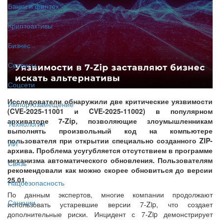
Банки и финтех
Криптоактивы
Бизнес
Сервисы
Соцсети
Исследователи обнаружили две критические уязвимости
Импортозамещение
(CVE-2025-11001 и CVE-2025-11002) в популярном
архиваторе 7-Zip, позволяющие злоумышленникам
Технологии
выполнять произвольный код на компьютере
пользователя при открытии специально созданного ZIP-
ИИ
архива. Проблема усугубляется отсутствием в программе
механизма автоматического обновления. Пользователям
Связь
рекомендовали как можно скорее обновиться до версии
25.01.
Нацбезопасность
По данным экспертов, многие компании продолжают
Санкции
использовать устаревшие версии 7-Zip, что создает
дополнительные риски. Инцидент с 7-Zip демонстрирует