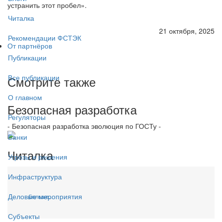
устранить этот пробел».
Читалка
21 октября, 2025
Рекомендации ФСТЭК
От партнёров
Публикации
Все публикации
Смотрите также
О главном
Безопасная разработка
Регуляторы
- Безопасная разработка эволюция по ГОСТу -
Банки
Читалка
Угрозы и решения
Инфраструктура
Деловые мероприятия
Больше...
Субъекты