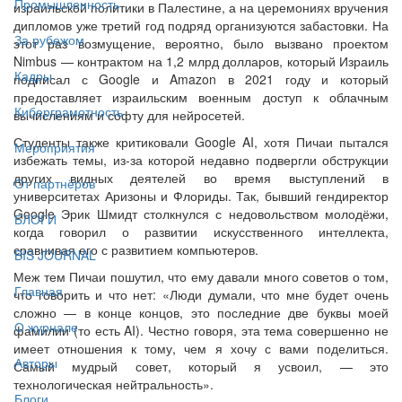
Промышленность
израильской политики в Палестине, а на церемониях вручения
дипломов уже третий год подряд организуются забастовки. На
За рубежом
этот раз возмущение, вероятно, было вызвано проектом
Nimbus — контрактом на 1,2 млрд долларов, который Израиль
Кадры
подписал с Google и Amazon в 2021 году и который
предоставляет израильским военным доступ к облачным
Киберграмотность
вычислениям и софту для нейросетей.
Студенты также критиковали Google AI, хотя Пичаи пытался
Мероприятия
избежать темы, из-за которой недавно подвергли обструкции
других видных деятелей во время выступлений в
От партнёров
университетах Аризоны и Флориды. Так, бывший гендиректор
Google Эрик Шмидт столкнулся с недовольством молодёжи,
БЛОГИ
когда говорил о развитии искусственного интеллекта,
сравнивая его с развитием компьютеров.
BIS JOURNAL
Меж тем Пичаи пошутил, что ему давали много советов о том,
Главная
что говорить и что нет: «Люди думали, что мне будет очень
сложно — в конце концов, это последние две буквы моей
О журнале
фамилии (то есть AI). Честно говоря, эта тема совершенно не
имеет отношения к тому, чем я хочу с вами поделиться.
Авторы
Самый мудрый совет, который я усвоил, — это
технологическая нейтральность».
Блоги