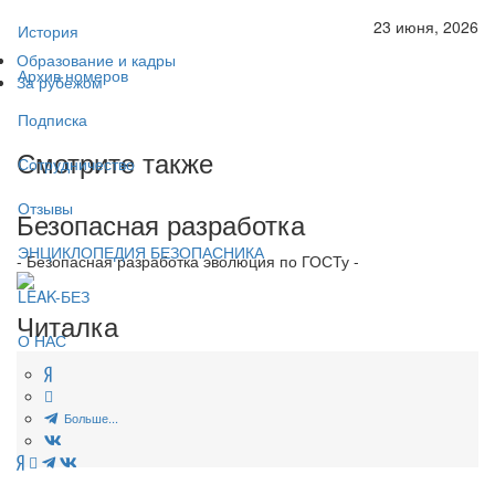
23 июня, 2026
История
Образование и кадры
Архив номеров
За рубежом
Подписка
Смотрите также
Сотрудничество
Отзывы
Безопасная разработка
ЭНЦИКЛОПЕДИЯ БЕЗОПАСНИКА
- Безопасная разработка эволюция по ГОСТу -
LEAK-БЕЗ
Читалка
О НАС
Больше...