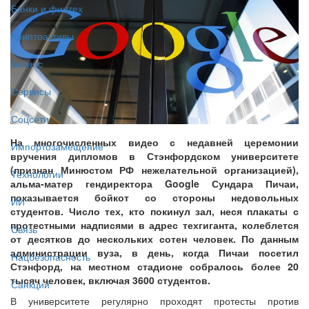
Банки и финтех
Криптоактивы
Бизнес
Сервисы
Соцсети
На многочисленных видео с недавней церемонии
Импортозамещение
вручения дипломов в Стэнфордском университете
(признан Минюстом РФ нежелательной организацией),
Технологии
альма-матер гендиректора Google Сундара Пичаи,
показывается бойкот со стороны недовольных
ИИ
студентов. Число тех, кто покинул зал, неся плакаты с
протестными надписями в адрес техгиганта, колеблется
Связь
от десятков до нескольких сотен человек. По данным
администрации вуза, в день, когда Пичаи посетил
Нацбезопасность
Стэнфорд, на местном стадионе собралось более 20
тысяч человек, включая 3600 студентов.
Санкции
В университете регулярно проходят протесты против