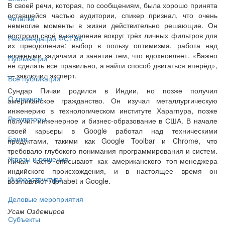
В своей речи, которая, по сообщениям, была хорошо принята
оставшейся частью аудитории, спикер признал, что очень
Читалка
немногие моменты в жизни действительно решающие. Он
построил своё выступление вокруг трёх личных фильтров для
Рекомендации ФСТЭК
их преодоления: выбор в пользу оптимизма, работа над
сложными задачами и занятие тем, что вдохновляет. «Важно
Публикации
не сделать все правильно, а найти способ двигаться вперёд»,
— заключил эксперт.
Все публикации
Сундар Пичаи родился в Индии, но позже получил
О главном
американское гражданство. Он изучал металлургическую
инженерию в технологическом институте Харагпура, позже
Регуляторы
получил инженерное и бизнес-образование в США. В начале
своей карьеры в Google работал над техническими
Банки
продуктами, такими как Google Toolbar и Chrome, что
требовало глубокого понимания программирования и систем.
Угрозы и решения
Пичаи часто описывают как американского топ-менеджера
индийского происхождения, и в настоящее время он
Инфраструктура
возглавляет Alphabet и Google.
Деловые мероприятия
Усам Оздемиров
Субъекты