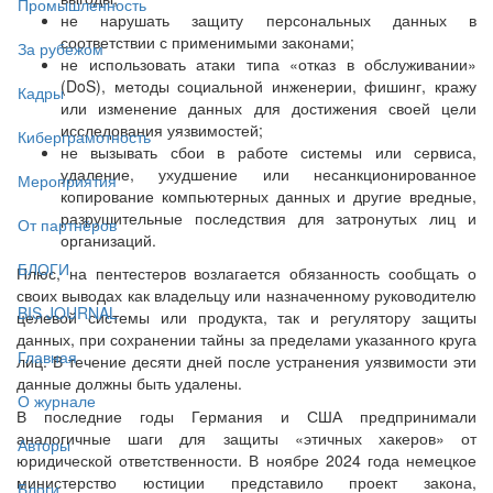
Промышленность
не нарушать защиту персональных данных в
соответствии с применимыми законами;
За рубежом
не использовать атаки типа «отказ в обслуживании»
(DoS), методы социальной инженерии, фишинг, кражу
Кадры
или изменение данных для достижения своей цели
исследования уязвимостей;
Киберграмотность
не вызывать сбои в работе системы или сервиса,
удаление, ухудшение или несанкционированное
Мероприятия
копирование компьютерных данных и другие вредные,
разрушительные последствия для затронутых лиц и
От партнёров
организаций.
БЛОГИ
Плюс, на пентестеров возлагается обязанность сообщать о
своих выводах как владельцу или назначенному руководителю
BIS JOURNAL
целевой системы или продукта, так и регулятору защиты
данных, при сохранении тайны за пределами указанного круга
Главная
лиц. В течение десяти дней после устранения уязвимости эти
данные должны быть удалены.
О журнале
В последние годы Германия и США предпринимали
аналогичные шаги для защиты «этичных хакеров» от
Авторы
юридической ответственности. В ноябре 2024 года немецкое
министерство юстиции представило проект закона,
Блоги