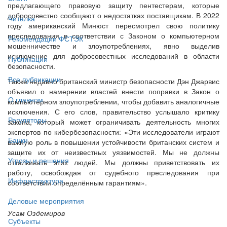
предлагающего правовую защиту пентестерам, которые
добросовестно сообщают о недостатках поставщикам. В 2022
Читалка
году американский Минюст пересмотрел свою политику
преследования в соответствии с Законом о компьютерном
Рекомендации ФСТЭК
мошенничестве и злоупотреблениях, явно выделив
исключение для добросовестных исследований в области
Публикации
безопасности.
Все публикации
Также недавно британский министр безопасности Дэн Джарвис
объявил о намерении властей внести поправки в Закон о
О главном
компьютерном злоупотреблении, чтобы добавить аналогичные
исключения. С его слов, правительство услышало критику
Регуляторы
закона, который может ограничивать деятельность многих
экспертов по кибербезопасности: «Эти исследователи играют
Банки
важную роль в повышении устойчивости британских систем и
защите их от неизвестных уязвимостей. Мы не должны
Угрозы и решения
отталкивать этих людей. Мы должны приветствовать их
работу, освобождая от судебного преследования при
Инфраструктура
соответствии определённым гарантиям».
Деловые мероприятия
Усам Оздемиров
Субъекты