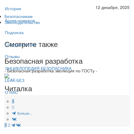
12 декабря, 2025
История
Безопасникам
Архив номеров
Законодательство
Подписка
Смотрите также
Сотрудничество
Отзывы
Безопасная разработка
ЭНЦИКЛОПЕДИЯ БЕЗОПАСНИКА
- Безопасная разработка эволюция по ГОСТу -
LEAK-БЕЗ
Читалка
О НАС
Больше...