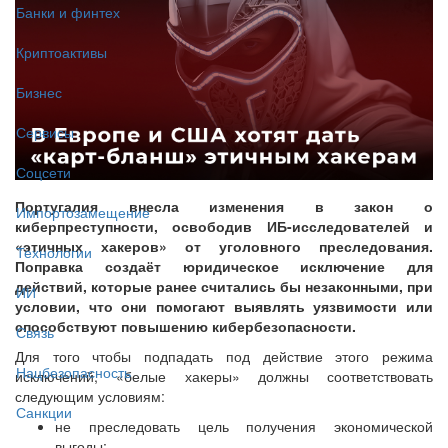
Банки и финтех
Криптоактивы
Бизнес
Сервисы
Соцсети
Португалия внесла изменения в закон о
Импортозамещение
киберпреступности, освободив ИБ-исследователей и
«этичных хакеров» от уголовного преследования.
Технологии
Поправка создаёт юридическое исключение для
действий, которые ранее считались бы незаконными, при
ИИ
условии, что они помогают выявлять уязвимости или
способствуют повышению кибербезопасности.
Связь
Для того чтобы подпадать под действие этого режима
Нацбезопасность
исключений, «белые хакеры» должны соответствовать
следующим условиям:
Санкции
не преследовать цель получения экономической
выгоды;