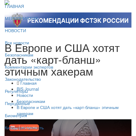
ГЛАВНАЯ
МЕРОПРИЯТИЯ
НОВОСТИ
В Европе и США хотят
Все новости
дать «карт-бланш»
Безопасникам
этичным хакерам
Комментарии экспертов
Законодательство
Главная
BIS Journal
Регуляторы
Новости
Безопасникам
Персданные
В Европе и США хотят дать «карт-бланш» этичным
хакерам
Биометрия
Киберпреступность