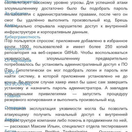
Промышленность
соответствует высокому уровню угрозы. Для успешной атаки
злоумышленнику достаточно было бы подобрать пароль
За рубежом
пользователя с административными правами, после чего он
смог бы удалённо выполнить произвольный код. Брешь
Кадры
потенциально открывала нарушителю доступ к внутренней
инфраструктуре и корпоративным данным.
Киберграмотность
iTop пользуется спросом: приложение добавлено в избранное
почти 1000 пользователей и имеет более 250 копий
Мероприятия
репозитория на веб-сервисе GitHub. Чтобы воспользоваться
уязвимостью, злоумышленнику предварительно
От партнёров
потребовалось бы установить административный доступ к ПО
iTop. Гипотетически он мог подобрать логин и пароль или
БЛОГИ
найти систему, в которой приложение установлено не до
конца. Во втором случае хакер имел бы шанс сам завершить
BIS JOURNAL
установку и назначить пароль администратора. А завладев
повышенными привилегиями — запустить процедуру
Главная
резервного копирования и выполнить произвольный код.
О журнале
«Успешная эксплуатация уязвимости могла бы позволить
атакующему получить начальный доступ к внутренней
Авторы
инфраструктуре компании либо помочь в продвижении по ней,
— рассказал Максим Ильин, специалист отдела тестирования
Блоги
на проникновение Positive Technologies. — Оказавшись в