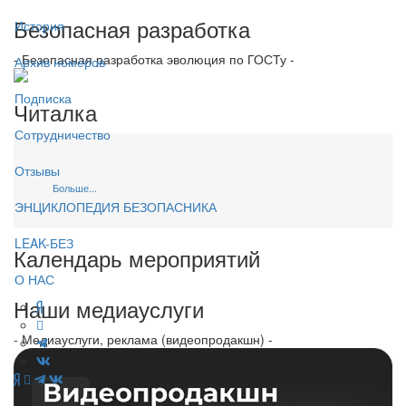
Безопасная разработка
История
- Безопасная разработка эволюция по ГОСТу -
Архив номеров
Подписка
Читалка
Сотрудничество
Отзывы
Больше...
ЭНЦИКЛОПЕДИЯ БЕЗОПАСНИКА
LEAK-БЕЗ
Календарь мероприятий
О НАС
Наши медиауслуги
- Медиауслуги, реклама (видеопродакшн) -