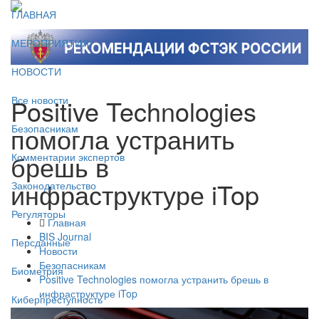
ГЛАВНАЯ
МЕРОПРИЯТИЯ
НОВОСТИ
Positive Technologies
Все новости
помогла устранить
Безопасникам
брешь в
Комментарии экспертов
инфраструктуре iTop
Законодательство
Регуляторы
Главная
BIS Journal
Персданные
Новости
Безопасникам
Биометрия
Positive Technologies помогла устранить брешь в
инфраструктуре iTop
Киберпреступность