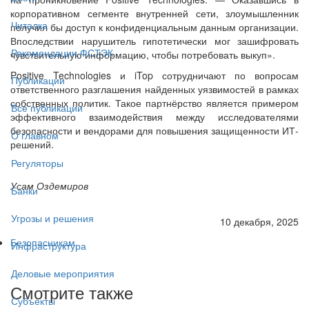
корпоративном сегменте внутренней сети, злоумышленник
Читалка
получил бы доступ к конфиденциальным данным организации.
Впоследствии нарушитель гипотетически мог зашифровать
Рекомендации ФСТЭК
чувствительную информацию, чтобы потребовать выкуп».
Positive Technologies и iTop сотрудничают по вопросам
Публикации
ответственного разглашения найденных уязвимостей в рамках
собственных политик. Такое партнёрство является примером
Все публикации
эффективного взаимодействия между исследователями
безопасности и вендорами для повышения защищенности ИТ-
О главном
решений.
Регуляторы
Усам Оздемиров
Банки
Угрозы и решения
10 декабря, 2025
Безопасникам
Инфраструктура
Деловые мероприятия
Смотрите также
Субъекты