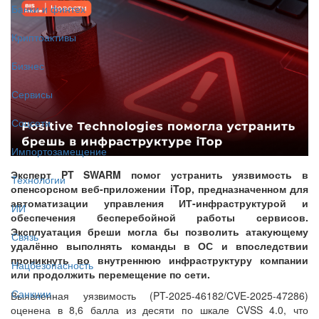
Банки и финтех
Криптоактивы
Бизнес
Сервисы
Соцсети
Импортозамещение
Эксперт PT SWARM помог устранить уязвимость в
Технологии
опенсорсном веб-приложении iTop, предназначенном для
автоматизации управления ИТ-инфраструктурой и
ИИ
обеспечения бесперебойной работы сервисов.
Эксплуатация бреши могла бы позволить атакующему
Связь
удалённо выполнять команды в ОС и впоследствии
проникнуть во внутреннюю инфраструктуру компании
Нацбезопасность
или продолжить перемещение по сети.
Санкции
Выявленная уязвимость (PT-2025-46182/CVE-2025-47286)
оценена в 8,6 балла из десяти по шкале CVSS 4.0, что