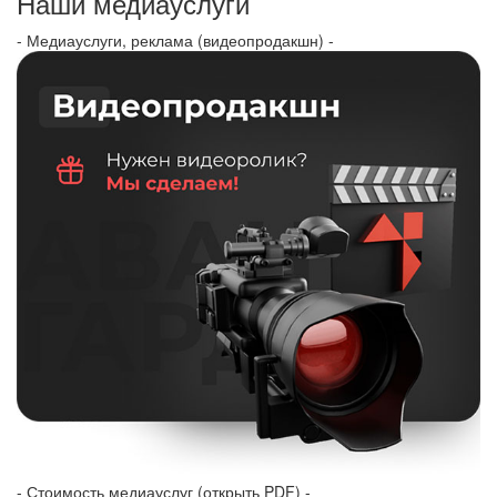
Наши медиауслуги
- Медиауслуги, реклама (видеопродакшн) -
- Стоимость медиауслуг (открыть PDF) -