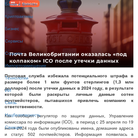
Банки и финтех
Криптоактивы
Бизнес
Сервисы
Соцсети
Импортозамещение
Почтовая служба избежала потенциального штрафа в
Технологии
размере более 1 млн фунтов стерлингов (1,3 млн
долларов) после утечки данных в 2024 году, в результате
ИИ
которой были раскрыты личные данные сотен
почтмейстеров, пытавшихся привлечь компанию к
Связь
ответственности.
Нацбезопасность
Как сообщил регулятор по защите данных, Управление
комиссара по информации (ICO), в период с 25 апреля по 19
Санкции
июня 2024 года были опубликованы имена, домашние адреса
и статус 502 почтмейстеров. Информация появилась в