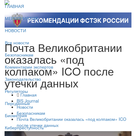
ГЛАВНАЯ
МЕРОПРИЯТИЯ
НОВОСТИ
Почта Великобритании
Все новости
оказалась «под
Безопасникам
колпаком» ICO после
Комментарии экспертов
утечки данных
Законодательство
Регуляторы
Главная
BIS Journal
Персданные
Новости
Безопасникам
Биометрия
Почта Великобритании оказалась «под колпаком» ICO
после утечки данных
Киберпреступность