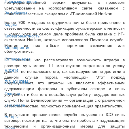
Промышленность
неотредактированной версии документа о правовом
урегулировании на корпоративном сайте, связанном с
За рубежом
печально известным скандалом с ИТ-компанией Horizon.
Более 900 младших сотрудников почты было привлечено к
Кадры
ответственности за фальсификацию бухгалтерской отчётности
и кражу, хотя на самом деле проблема была связана с ИТ-
Киберграмотность
системами Horizon, которые использовала Почтовая служба.
Многие из них отбыли тюремное заключение или
Мероприятия
обанкротились.
От партнёров
ICO заявило, что рассматривало возможность штрафа в
размере чуть менее 1,1 млн фунтов стерлингов за утечку
БЛОГИ
данных, но не наложило его, так как нарушения не достигли в
данном случае порога «вопиющих». Этот подход
BIS JOURNAL
подразумевает, что штрафы не являются эффективным
сдерживающим фактором в публичном секторе и лишь
Главная
усугубляют и без того нестабильную работу государственных
служб. Почта Великобритании — организация с ограниченной
О журнале
ответственностью, полностью принадлежащая правительству.
В результате провинившаяся служба получила от ICO лишь
Авторы
выговор, несмотря на то, что она не прибегла к надлежащим
техническим и организационным мерам для защиты
Блоги