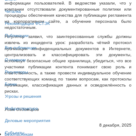
информации пользователей. В ведомстве указали, что у
компании отсутствовали документированные политики или
Читалка
процедуры обеспечения качества для публикации регламента
на корпоративном сайте, а обучение персонала было
Рекомендации ФСТЭК
недостаточным.
Публикации
Регулятор заявил, что заинтересованные службы должны
извлечь из инцидента урок: разработать чёткий протокол
Все публикации
публикации конфиденциальных документов в Интернете,
централизовать и классифицировать эти документы,
О главном
используя безопасные общие хранилища, убедиться, что все
участники публикации контента понимают свою роль и
Регуляторы
ответственность, а также провести индивидуальное обучение
соответствующих команд по таким вопросам, как протоколы
Банки
публикации, классификация данных и осведомлённость о
рисках.
Угрозы и решения
Инфраструктура
Усам Оздемиров
Деловые мероприятия
8 декабря, 2025
Субъекты
Безопасникам