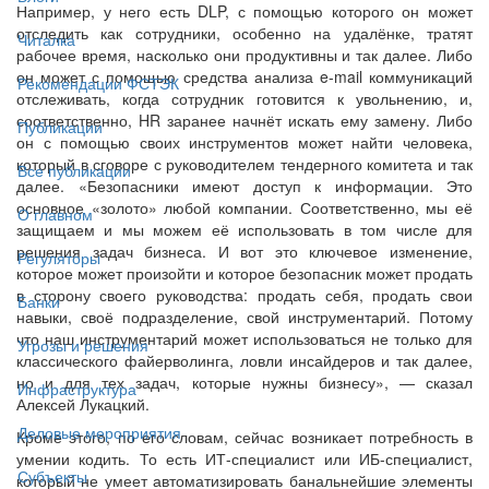
Например, у него есть DLP, с помощью которого он может
отследить как сотрудники, особенно на удалёнке, тратят
Читалка
рабочее время, насколько они продуктивны и так далее. Либо
он может с помощью средства анализа e-mail коммуникаций
Рекомендации ФСТЭК
отслеживать, когда сотрудник готовится к увольнению, и,
соответственно, HR заранее начнёт искать ему замену. Либо
Публикации
он с помощью своих инструментов может найти человека,
который в сговоре с руководителем тендерного комитета и так
Все публикации
далее. «Безопасники имеют доступ к информации. Это
основное «золото» любой компании. Соответственно, мы её
О главном
защищаем и мы можем её использовать в том числе для
решения задач бизнеса. И вот это ключевое изменение,
Регуляторы
которое может произойти и которое безопасник может продать
в сторону своего руководства: продать себя, продать свои
Банки
навыки, своё подразделение, свой инструментарий. Потому
что наш инструментарий может использоваться не только для
Угрозы и решения
классического файерволинга, ловли инсайдеров и так далее,
но и для тех задач, которые нужны бизнесу», — сказал
Инфраструктура
Алексей Лукацкий.
Деловые мероприятия
Кроме этого, по его словам, сейчас возникает потребность в
умении кодить. То есть ИТ-специалист или ИБ-специалист,
Субъекты
который не умеет автоматизировать банальнейшие элементы