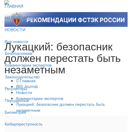
ГЛАВНАЯ
МЕРОПРИЯТИЯ
НОВОСТИ
Лукацкий: безопасник
Все новости
должен перестать быть
Безопасникам
незаметным
Комментарии экспертов
Законодательство
Главная
BIS Journal
Регуляторы
Новости
Комментарии экспертов
Персданные
Лукацкий: безопасник должен перестать быть
незаметным
Биометрия
Киберпреступность