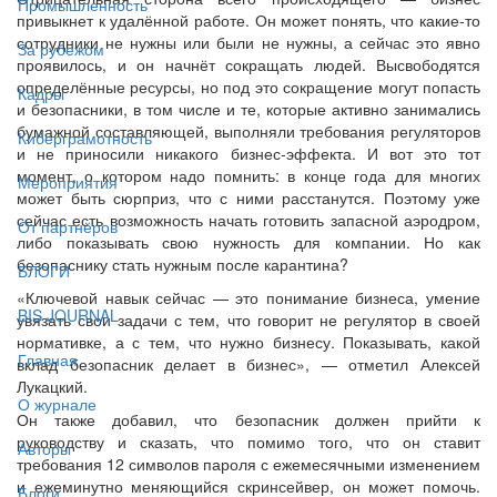
Промышленность
привыкнет к удалённой работе. Он может понять, что какие-то
сотрудники не нужны или были не нужны, а сейчас это явно
За рубежом
проявилось, и он начнёт сокращать людей. Высвободятся
определённые ресурсы, но под это сокращение могут попасть
Кадры
и безопасники, в том числе и те, которые активно занимались
бумажной составляющей, выполняли требования регуляторов
Киберграмотность
и не приносили никакого бизнес-эффекта. И вот это тот
момент, о котором надо помнить: в конце года для многих
Мероприятия
может быть сюрприз, что с ними расстанутся. Поэтому уже
сейчас есть возможность начать готовить запасной аэродром,
От партнёров
либо показывать свою нужность для компании. Но как
безопаснику стать нужным после карантина?
БЛОГИ
«Ключевой навык сейчас — это понимание бизнеса, умение
BIS JOURNAL
увязать свои задачи с тем, что говорит не регулятор в своей
нормативке, а с тем, что нужно бизнесу. Показывать, какой
Главная
вклад безопасник делает в бизнес», — отметил Алексей
Лукацкий.
О журнале
Он также добавил, что безопасник должен прийти к
руководству и сказать, что помимо того, что он ставит
Авторы
требования 12 символов пароля с ежемесячными изменением
и ежеминутно меняющийся скринсейвер, он может помочь.
Блоги