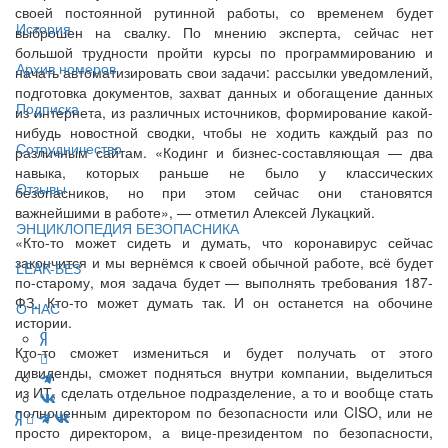
своей постоянной рутинной работы, со временем будет
История
выброшен на свалку. По мнению эксперта, сейчас нет
большой трудности пройти курсы по программированию и
Архив номеров
начать автоматизировать свои задачи: рассылки уведомлений,
подготовка документов, захват данных и обогащение данных
Подписка
из интернета, из различных источников, формирование какой-
нибудь новостной сводки, чтобы не ходить каждый раз по
Сотрудничество
различным сайтам. «Кодинг и бизнес-составляющая — два
навыка, которых раньше не было у классических
Отзывы
безопасников, но при этом сейчас они становятся
важнейшими в работе», — отметил Алексей Лукацкий.
ЭНЦИКЛОПЕДИЯ БЕЗОПАСНИКА
«Кто-то может сидеть и думать, что коронавирус сейчас
закончится и мы вернёмся к своей обычной работе, всё будет
LEAK-БЕЗ
по-старому, моя задача будет — выполнять требования 187-
ФЗ. Кто-то может думать так. И он останется на обочине
О НАС
истории.
Кто-то сможет измениться и будет получать от этого
дивиденды, сможет подняться внутри компании, выделиться
из ИТ, сделать отдельное подразделение, а то и вообще стать
полноценным директором по безопасности или CISO, или не
просто директором, а вице-президентом по безопасности,