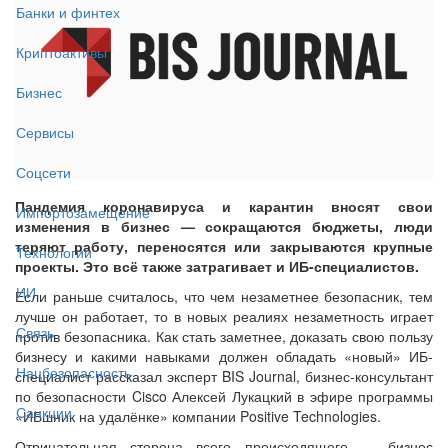
Банки и финтех
Криптоактивы
Бизнес
Сервисы
Соцсети
Пандемия коронавируса и карантин вносят свои
Импортозамещение
изменения в бизнес — сокращаются бюджеты, люди
теряют работу, переносятся или закрываются крупные
Технологии
проекты. Это всё также затрагивает и ИБ-специалистов.
ИИ
Если раньше считалось, что чем незаметнее безопасник, тем
лучше он работает, то в новых реалиях незаметность играет
Связь
против безопасника. Как стать заметнее, доказать свою пользу
бизнесу и какими навыками должен обладать «новый» ИБ-
Нацбезопасность
специалист рассказал эксперт BIS Journal, бизнес-консультант
по безопасности Cisco Алексей Лукацкий в эфире программы
Санкции
«ИБшник на удалёнке» компании Positive Technologies.
Отрицательная сторона всего происходящего — бизнес