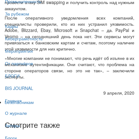
Промышленность
провести атаку SIM swapping и получить контроль над нужным
аккаунтом.
За рубежом
После оперативного уведомления всех компаний,
специалисты проверили, кто из них устранил уязвимость.
Кадры
Adobe, Blizzard, Ebay, Microsoft и Snapchat – да. PayPal и
Venmo – на сегодняшний день пока нет. Эти сервисы могут
Киберграмотность
привязаться к банковским картам и счетам, поэтому наличие
этой уязвимости для них критично.
Мероприятия
«Многие компании не понимают, что речь идёт об изъяне в их
От партнёров
механизме аутентификации. Они считают, что проблема на
стороне операторов связи, но это не так», – заключили
БЛОГИ
эксперты.
BIS JOURNAL
9 апреля, 2020
Главная
Безопасникам
О журнале
Смотрите также
Авторы
Блоги