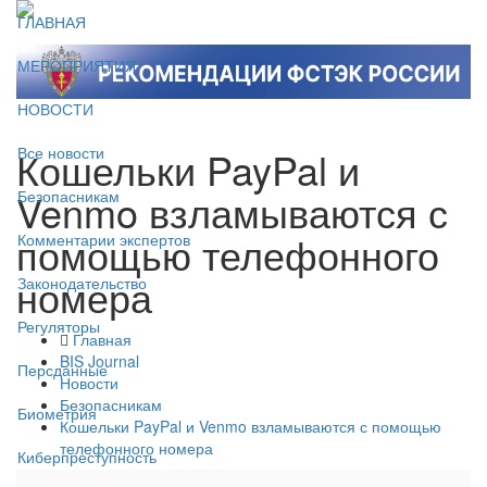
ГЛАВНАЯ
МЕРОПРИЯТИЯ
НОВОСТИ
Кошельки PayPal и
Все новости
Venmo взламываются с
Безопасникам
помощью телефонного
Комментарии экспертов
номера
Законодательство
Регуляторы
Главная
BIS Journal
Персданные
Новости
Безопасникам
Биометрия
Кошельки PayPal и Venmo взламываются с помощью
телефонного номера
Киберпреступность