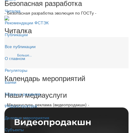
Безопасная разработка
Читалка
- Безопасная разработка эволюция по ГОСТу -
Рекомендации ФСТЭК
Читалка
Публикации
Все публикации
Больше...
О главном
Регуляторы
Календарь мероприятий
Банки
Наши медиауслуги
Угрозы и решения
- Медиауслуги, реклама (видеопродакшн) -
Инфраструктура
Деловые мероприятия
Субъекты