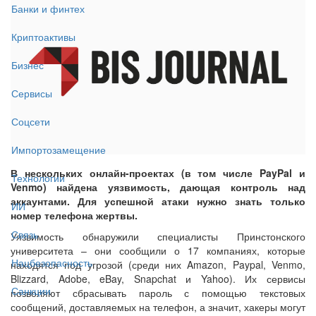
Банки и финтех
Криптоактивы
Бизнес
Сервисы
Соцсети
Импортозамещение
В нескольких онлайн-проектах (в том числе PayPal и
Технологии
Venmo) найдена уязвимость, дающая контроль над
аккаунтами. Для успешной атаки нужно знать только
ИИ
номер телефона жертвы.
Связь
Уязвимость обнаружили специалисты Принстонского
университета – они сообщили о 17 компаниях, которые
Нацбезопасность
находятся под угрозой (среди них Amazon, Paypal, Venmo,
Blizzard, Adobe, eBay, Snapchat и Yahoo). Их сервисы
Санкции
позволяют сбрасывать пароль с помощью текстовых
сообщений, доставляемых на телефон, а значит, хакеры могут