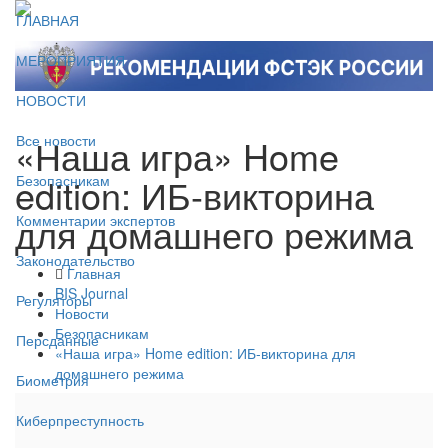
ГЛАВНАЯ
МЕРОПРИЯТИЯ
НОВОСТИ
«Наша игра» Home
Все новости
edition: ИБ-викторина
Безопасникам
для домашнего режима
Комментарии экспертов
Законодательство
Главная
BIS Journal
Регуляторы
Новости
Безопасникам
Персданные
«Наша игра» Home edition: ИБ-викторина для
домашнего режима
Биометрия
Киберпреступность