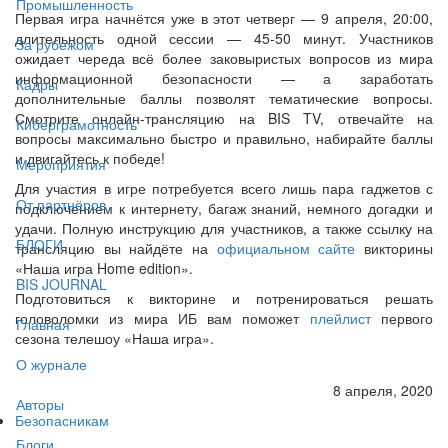
Промышленность
Первая игра начнётся уже в этот четверг — 9 апреля, 20:00,
длительность одной сессии — 45-50 минут. Участников
За рубежом
ожидает череда всё более заковыристых вопросов из мира
информационной безопасности — а заработать
Кадры
дополнительные баллы позволят тематические вопросы.
Смотрите онлайн-трансляцию на BIS TV, отвечайте на
Киберграмотность
вопросы максимально быстро и правильно, набирайте баллы
и двигайтесь к победе!
Мероприятия
Для участия в игре потребуется всего лишь пара гаджетов с
От партнёров
подключением к интернету, багаж знаний, немного догадки и
удачи. Полную инструкцию для участников, а также ссылку на
БЛОГИ
трансляцию вы найдёте на
официальном сайте
викторины
«Наша игра Home edition».
BIS JOURNAL
Подготовиться к викторине и потренироваться решать
головоломки из мира ИБ вам поможет
плейлист
первого
Главная
сезона телешоу «Наша игра».
О журнале
8 апреля, 2020
Авторы
Безопасникам
Блоги