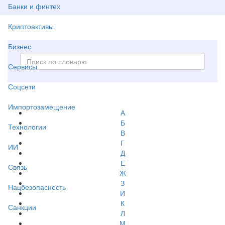
Банки и финтех
Криптоактивы
Бизнес
Сервисы
Соцсети
Импортозамещение
А
Б
Технологии
В
Г
ИИ
Д
Е
Связь
Ж
З
Нацбезопасность
И
К
Санкции
Л
М