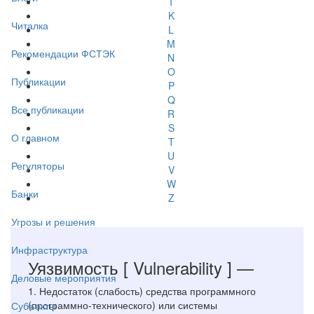
I
K
Читалка
L
M
Рекомендации ФСТЭК
N
O
Публикации
P
Q
Все публикации
R
S
О главном
T
U
Регуляторы
V
W
Банки
Z
Угрозы и решения
Инфраструктура
Уязвимость
[ Vulnerability ]
—
Деловые мероприятия
1. Недостаток (слабость) средства программного
(программно-технического) или системы
Субъекты