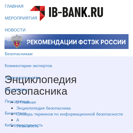
ГЛАВНАЯ
МЕРОПРИЯТИЯ
НОВОСТИ
Все новости
Безопасникам
Комментарии экспертов
Энциклопедия
Законодательство
безопасника
Регуляторы
Персданные
Главная
Энциклопедия безопасника
Биометрия
Словарь терминов по информационной безопасности
А
Киберпреступность
Уязвимость