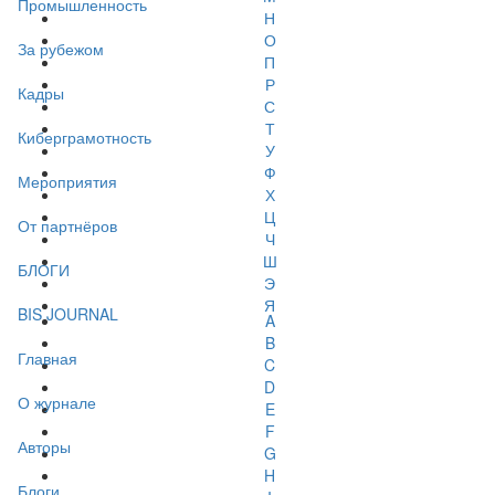
Промышленность
Н
О
За рубежом
П
Р
Кадры
С
Т
Киберграмотность
У
Ф
Мероприятия
Х
Ц
От партнёров
Ч
Ш
БЛОГИ
Э
Я
BIS JOURNAL
A
B
Главная
C
D
О журнале
E
F
Авторы
G
H
Блоги