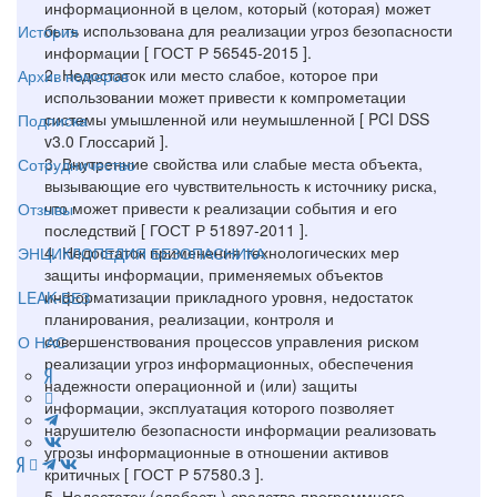
информационной в целом, который (которая) может
быть использована для реализации угроз безопасности
История
информации [ ГОСТ Р 56545-2015 ].
2. Недостаток или место слабое, которое при
Архив номеров
использовании может привести к компрометации
системы умышленной или неумышленной [ PCI DSS
Подписка
v3.0 Глоссарий ].
3. Внутренние свойства или слабые места объекта,
Сотрудничество
вызывающие его чувствительность к источнику риска,
что может привести к реализации события и его
Отзывы
последствий [ ГОСТ Р 51897-2011 ].
4. Недостаток применения технологических мер
ЭНЦИКЛОПЕДИЯ БЕЗОПАСНИКА
защиты информации, применяемых объектов
информатизации прикладного уровня, недостаток
LEAK-БЕЗ
планирования, реализации, контроля и
совершенствования процессов управления риском
О НАС
реализации угроз информационных, обеспечения
надежности операционной и (или) защиты
информации, эксплуатация которого позволяет
нарушителю безопасности информации реализовать
угрозы информационные в отношении активов
критичных [ ГОСТ Р 57580.3 ].
5. Недостаток (слабость) средства программного