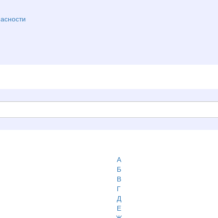
асности
А
Б
В
Г
Д
Е
Ж