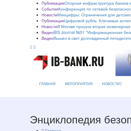
Публикации
Опорная инфраструктура банков в
События
Конференция по сетевой безопаснос
Новости
Минцифры: Ограничения для детских
Публикации
Цифровой рубль. Ключевые аспек
Новости
В Москве прошла вторая инженерная
Видео
BIS Journal №51 "Информационная без
Видео
Вышел в свет долгожданный пятидесяты
ГЛАВНАЯ
МЕРОПРИЯТИЯ
НОВОСТИ
Энциклопедия безо
Главная