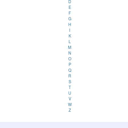
D
E
F
G
H
I
K
L
M
N
O
P
Q
R
S
T
U
V
W
Z