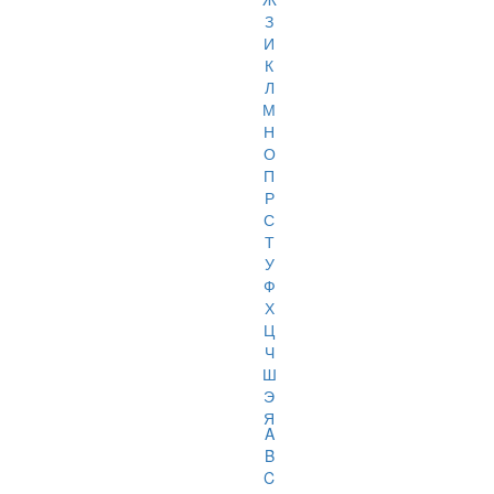
З
И
К
Л
М
Н
О
П
Р
С
Т
У
Ф
Х
Ц
Ч
Ш
Э
Я
A
B
C