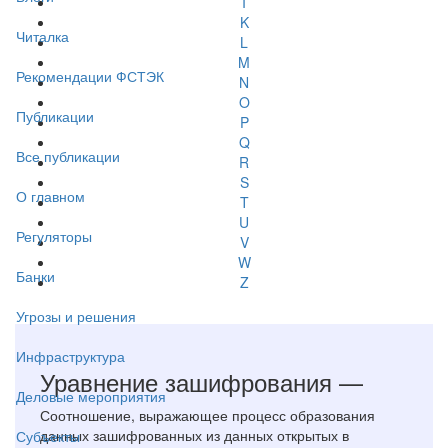
I
K
Читалка
L
M
Рекомендации ФСТЭК
N
O
Публикации
P
Q
Все публикации
R
S
О главном
T
U
Регуляторы
V
W
Банки
Z
Угрозы и решения
Инфраструктура
Уравнение зашифрования —
Деловые мероприятия
Соотношение, выражающее процесс образования
данных зашифрованных из данных открытых в
Субъекты