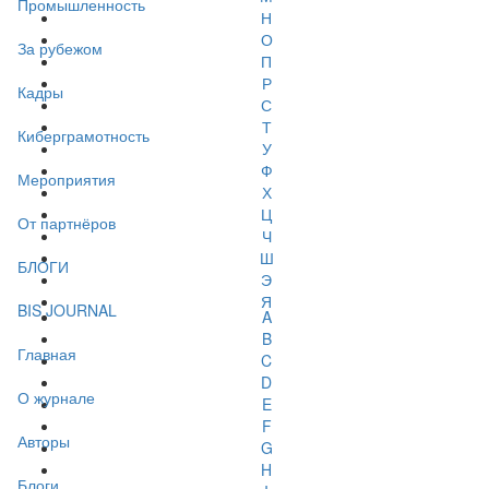
Промышленность
Н
О
За рубежом
П
Р
Кадры
С
Т
Киберграмотность
У
Ф
Мероприятия
Х
Ц
От партнёров
Ч
Ш
БЛОГИ
Э
Я
BIS JOURNAL
A
B
Главная
C
D
О журнале
E
F
Авторы
G
H
Блоги