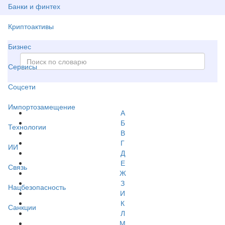
Банки и финтех
Криптоактивы
Бизнес
Сервисы
Соцсети
Импортозамещение
А
Б
Технологии
В
Г
ИИ
Д
Е
Связь
Ж
З
Нацбезопасность
И
К
Санкции
Л
М