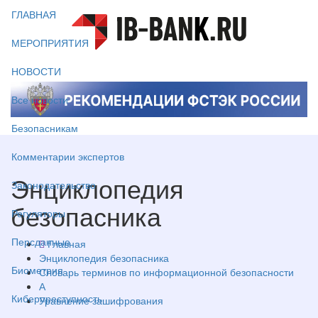
ГЛАВНАЯ
МЕРОПРИЯТИЯ
НОВОСТИ
Все новости
Безопасникам
Комментарии экспертов
Энциклопедия
Законодательство
безопасника
Регуляторы
Персданные
Главная
Энциклопедия безопасника
Биометрия
Словарь терминов по информационной безопасности
А
Киберпреступность
Уравнение зашифрования