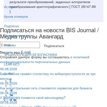
результате преобразований, заданных алгоритмом
преобразования криптографического [ ГОСТ 28147-89
История
].
Архив номеров
Подписка
Подписаться на новости BIS Journal /
Медиа группы Авангард
Сотрудничество
Отзывы
Подписаться
Введите ваш E-mail
ЭНЦИКЛОПЕДИЯ БЕЗОПАСНИКА
Отправляя данную форму вы соглашаетесь с
политикой
конфиденциальности персональных данных
LEAK-БЕЗ
06.08.2026
Банк России привёл статистику по киберпреступности за три
О НАС
месяца
06.08.2026
Как магистральная сеть становится сервисом для бизнеса
06.08.2026
У Wildberries появится свой мессенджер?
06.08.2026
Новый раунд РКН vs. VPN: Эволюция тактики (?)