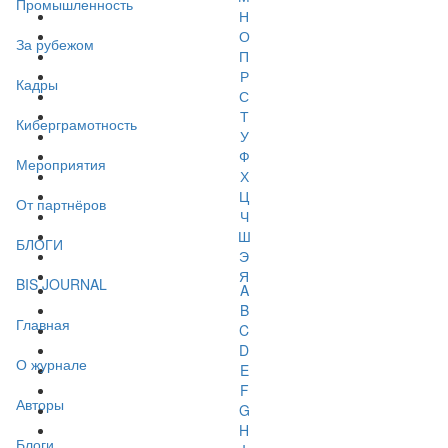
Промышленность
Н
О
За рубежом
П
Р
Кадры
С
Т
Киберграмотность
У
Ф
Мероприятия
Х
Ц
От партнёров
Ч
Ш
БЛОГИ
Э
Я
BIS JOURNAL
A
B
Главная
C
D
О журнале
E
F
Авторы
G
H
Блоги