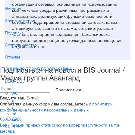
организации сетевых, основанная на использовании
История
комплексном средств различных программных и
аппаратных, реализующих функции безопасности
Архив номеров
сетевой: предотвращение вторжений сетевых, шлюз
антивирусный, защита от спама, сеть виртуальная
Подписка
частная, фильтрация содержания, балансировка
нагрузки, предотвращение утечки данных, оповещение
Сотрудничество
об угрозах и т. п.
Отзывы
Подписаться на новости BIS Journal /
ЭНЦИКЛОПЕДИЯ БЕЗОПАСНИКА
Медиа группы Авангард
LEAK-БЕЗ
Подписаться
О НАС
Введите ваш E-mail
Отправляя данную форму вы соглашаетесь с
политикой
конфиденциальности персональных данных
06.08.2026
Банк России привёл статистику по киберпреступности за три
месяца