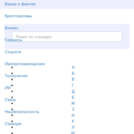
Банки и финтех
Криптоактивы
Бизнес
Сервисы
Соцсети
Импортозамещение
А
Б
Технологии
В
Г
ИИ
Д
Е
Связь
Ж
З
Нацбезопасность
И
К
Санкции
Л
М