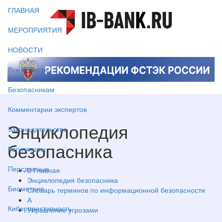
ГЛАВНАЯ
МЕРОПРИЯТИЯ
НОВОСТИ
Все новости
Безопасникам
Комментарии экспертов
Энциклопедия
Законодательство
безопасника
Регуляторы
Персданные
Главная
Энциклопедия безопасника
Биометрия
Словарь терминов по информационной безопасности
А
Киберпреступность
Управление угрозами