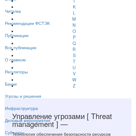
I
K
Читалка
L
M
Рекомендации ФСТЭК
N
O
Публикации
P
Q
Все публикации
R
S
О главном
T
U
Регуляторы
V
W
Банки
Z
Угрозы и решения
Инфраструктура
Управление угрозами
[ Threat
Деловые мероприятия
management ]
—
Субъекты
Технология обеспечения безопасности ресурсов