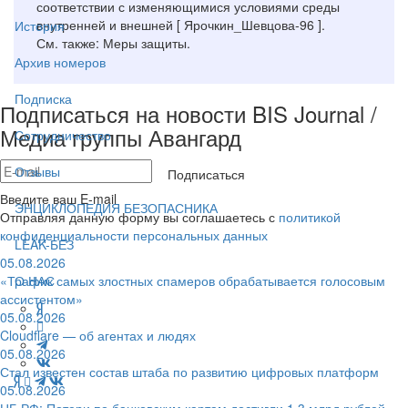
соответствии с изменяющимися условиями среды
внутренней и внешней [ Ярочкин_Шевцова-96 ].
История
См. также: Меры защиты.
Архив номеров
Подписка
Подписаться на новости BIS Journal /
Медиа группы Авангард
Сотрудничество
Отзывы
Подписаться
Введите ваш E-mail
ЭНЦИКЛОПЕДИЯ БЕЗОПАСНИКА
Отправляя данную форму вы соглашаетесь с
политикой
конфиденциальности персональных данных
LEAK-БЕЗ
05.08.2026
«Трафик самых злостных спамеров обрабатывается голосовым
О НАС
ассистентом»
05.08.2026
Cloudflare — об агентах и людях
05.08.2026
Стал известен состав штаба по развитию цифровых платформ
05.08.2026
ЦБ РФ: Потери по банковским картам достигли 1,3 млрд рублей