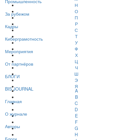
Промышленность
Н
О
За рубежом
П
Р
Кадры
С
Т
Киберграмотность
У
Ф
Мероприятия
Х
Ц
От партнёров
Ч
Ш
БЛОГИ
Э
Я
BIS JOURNAL
A
B
Главная
C
D
О журнале
E
F
Авторы
G
H
Блоги