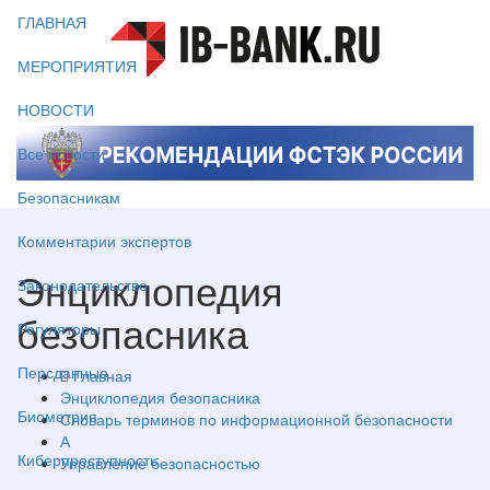
ГЛАВНАЯ
МЕРОПРИЯТИЯ
НОВОСТИ
Все новости
Безопасникам
Комментарии экспертов
Энциклопедия
Законодательство
безопасника
Регуляторы
Персданные
Главная
Энциклопедия безопасника
Биометрия
Словарь терминов по информационной безопасности
А
Киберпреступность
Управление безопасностью