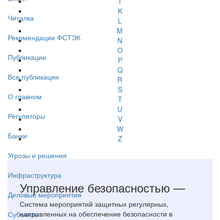
I
K
Читалка
L
M
Рекомендации ФСТЭК
N
O
Публикации
P
Q
Все публикации
R
S
О главном
T
U
Регуляторы
V
W
Банки
Z
Угрозы и решения
Инфраструктура
Управление безопасностью —
Деловые мероприятия
Система мероприятий защитных регулярных,
направленных на обеспечение безопасности в
Субъекты