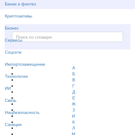
Банки и финтех
Криптоактивы
Бизнес
Сервисы
Соцсети
Импортозамещение
А
Б
Технологии
В
Г
ИИ
Д
Е
Связь
Ж
З
Нацбезопасность
И
К
Санкции
Л
М