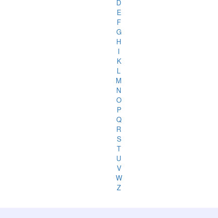
D
E
F
G
H
I
K
L
M
N
O
P
Q
R
S
T
U
V
W
Z