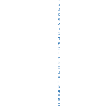
З
И
К
Л
М
Н
О
П
Р
С
Т
У
Ф
Х
Ц
Ч
Ш
Э
Я
A
B
C