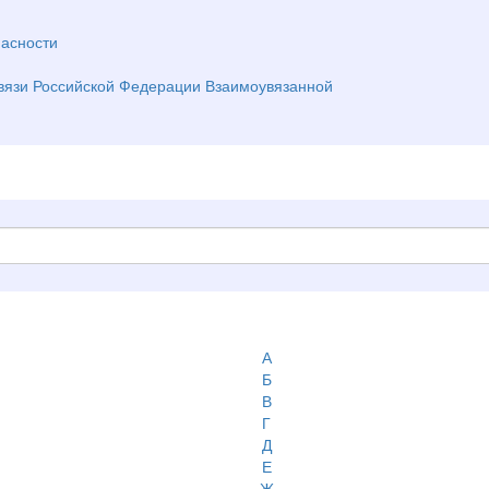
асности
вязи Российской Федерации Взаимоувязанной
А
Б
В
Г
Д
Е
Ж