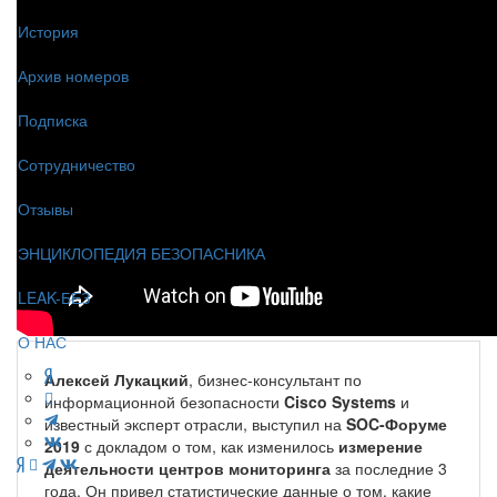
История
Архив номеров
Подписка
Сотрудничество
Отзывы
ЭНЦИКЛОПЕДИЯ БЕЗОПАСНИКА
LEAK-БЕЗ
О НАС
Алексей Лукацкий
, бизнес-консультант по
информационной безопасности
Cisco
Systems
и
известный эксперт отрасли, выступил на
SOC-Форуме
2019
с докладом о том, как изменилось
измерение
деятельности центров мониторинга
за последние 3
года. Он привел статистические данные о том, какие