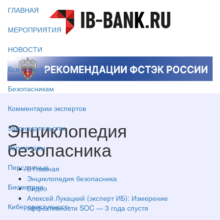
ГЛАВНАЯ
МЕРОПРИЯТИЯ
НОВОСТИ
Все новости
Безопасникам
Комментарии экспертов
Энциклопедия
Законодательство
безопасника
Регуляторы
Персданные
Главная
Энциклопедия безопасника
Биометрия
Видео
Алексей Лукацкий (эксперт ИБ): Измерение
Киберпреступность
эффективности SOC — 3 года спустя