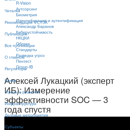
R-Vision
Аутсорсинг
Читалка
Биометрия
Идентификация и аутентификация
Рекомендации ФСТЭК
Александр Баранов
Киберустойчивость
Публикации
НКЦКИ
Облака
Все публикации
Стандарты
Разведка угроз
О главном
Пентест
Group-IB
Регуляторы
Алексей Лукацкий (эксперт
Банки
ИБ): Измерение
Угрозы и решения
эффективности SOC — 3
Инфраструктура
года спустя
Деловые мероприятия
Субъекты