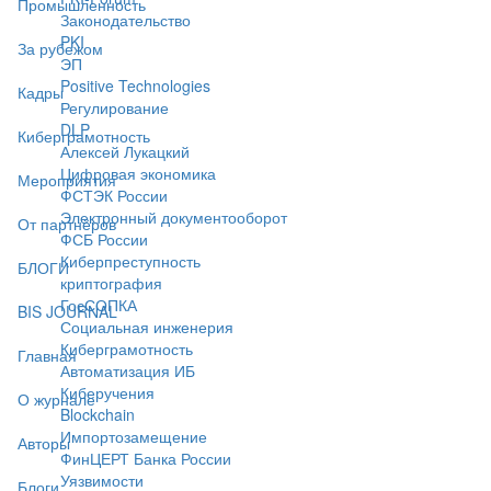
Промышленность
Законодательство
PKI
За рубежом
ЭП
Positive Technologies
Кадры
Регулирование
DLP
Киберграмотность
Алексей Лукацкий
Цифровая экономика
Мероприятия
ФСТЭК России
Электронный документооборот
От партнёров
ФСБ России
Киберпреступность
БЛОГИ
криптография
ГосСОПКА
BIS JOURNAL
Социальная инженерия
Киберграмотность
Главная
Автоматизация ИБ
Киберучения
О журнале
Blockchain
Импортозамещение
Авторы
ФинЦЕРТ Банка России
Уязвимости
Блоги