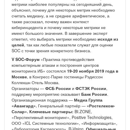
метрики наиболее популярны на сегодняшний день,
объяснил, почему для некоторых метрик необходимо
считать медиану, а не среднее арифметическое, а
также рассказал, почему важен контекст
киберинцидента и почему некоторые метрики не
имеют большого значения. В завершение эксперт
отметил, что выбирать метрики необходимо
исходя из
целей
, так как любые показатели служат для оценки
SOC с точки зрения конкретного бизнеса.
V SOC-Форум
«Практика противодействия
компьютерным атакам и построения центров
мониторинга ИБ» состоялся
19-20 ноября 2019 года в
Москве
, в Конгресс-Парке гостиницы Рэдиссон
Коллекшн Отель Москва.
Организаторы —
ФСБ России
и
ФСТЭК России
,
поддержку мероприятию оказывает
Банк России
.
Организационная поддержка —
Медиа Группа
«Авангард».
Генеральный партнёр —
«Ростелеком-
Солар».
Ключевые партнеры:
BI.ZONE,
«Перспективный мониторинг», Positive Technologies,
ООО «ICL Системные технологии», «Информзащита»,
«Лаборатория Касперского», R-Vision.
Официальные